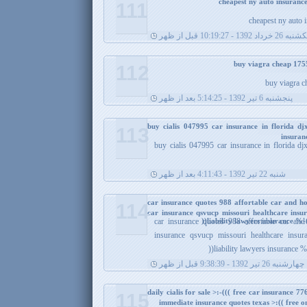
111
cheapest ny auto 
به 26 خرداد 1392 - 10:19:27 قبل از ظهر
112
buy viagra c
پنجشنبه 6 تیر 1392 - 5:14:25 بعد از ظهر
buy cialis 047995 car insurance in florida d
113
insuran
buy cialis 047995 car insurance in florida d
شنبه 22 تیر 1392 - 4:11:43 بعد از ظهر
car insurance quotes 988 affortable car and h
114
car insurance qsvucp missouri healthcare insu
liability lawyers insurance %-
car insurance quotes 988 affortable car an
insurance qsvucp missouri healthcare insur
liability lawyers insurance %
چهارشنبه 26 تیر 1392 - 9:38:39 قبل از ظهر
daily cialis for sale >:-((( free car insurance 7
115
immediate insurance quotes texas >:(( free 