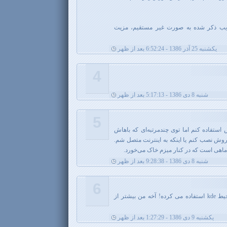
عایب ذکر شده به صورت غیر مستقیم، مزیت
يکشنبه 25 آذر 1386 - 6:52:24 بعد از ظهر
4
شنبه 8 دی 1386 - 5:17:13 بعد از ظهر
5
 استفاده کنم اما توی چندمرتبه‌ای که باهاش
وش نصب کنم یا اینکه به اینترنت متصل شم.
شنبه 8 دی 1386 - 9:28:38 بعد از ظهر
6
اون کسی که اینو نوشته حتما از محیط kde استفاده می کرده! آخه من بیشتر از
يکشنبه 9 دی 1386 - 1:27:29 بعد از ظهر