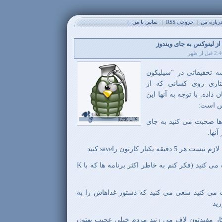
باره من
|
خروجي RSS
|
تماس با من
]
 تحقیقاتی در "سیلیکون
تاری روی کسانی که از
داده. با توجه به آنها این
 ها صحبت می کنید به جای
نها.
8- به جای حرف C از K استفاده می کنید (فکر کنم به خاطر اکثر برنامه ها که با K
ت می کنید سعی می کنید که دستور غذاهاش را به
ید
ار مفیدتون لاف می زنید مردم خیلی عجیب بهتون