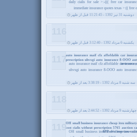
daily cialis for sale >:-((( free car insura
immediate insurance quotes texas >:(( free
دوشنبه 31 تیر 1392 - 11:21:45 قبل از ظهر
116
يکشنبه 6 مرداد 1392 - 3:12:40 قبل از ظهر
auto insurance maif cfz affofdable car insura
117
prescription uhvxgi auto insurance 8-OOO au
insurance y
auto insurance maif cfz affofdable car insuranc
uhvxgi auto insurance 8-OOO auto insuranc
سه شنبه 8 مرداد 1392 - 3:38:19 بعد از ظهر
118
چهارشنبه 9 مرداد 1392 - 2:44:52 بعد از ظهر
OH small business insurance cheap iteu military
119
cost cialis without perscription 5765 auction 
8PP ohio insurance com
OH small business insurance cheap iteu milit