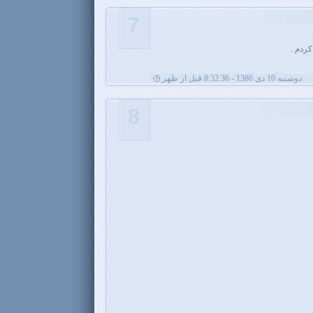
7
ردم .
دوشنبه 10 دی 1386 - 8:32:36 قبل از ظهر
8