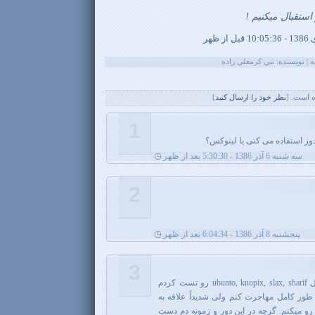
استقبال میکنیم !
 است. [
نظر خود را ارسال کنيد
]
1
دوز استفاده می کنی یا لینوکس؟
سه شنبه 6 آذر 1386 - 5:30:30 بعد از ظهر
2
پنجشنبه 8 آذر 1386 - 6:04:34 بعد از ظهر
3
وصال> البته نسخه های مختلفی مثل ubunto, knopix, slax, sharif رو تست کردم
ر کامل مهاجرت کنم ولی شدیداً علاقه به
 رو میکنم. گرچه در این دور و زمونه دم دست