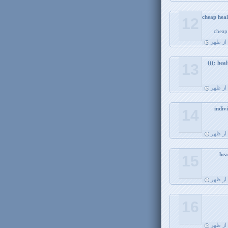
cheap heal
12
cheap
13
14
15
16