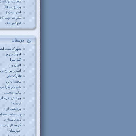
مطالب روزانه (12)
پی اچ پی (6)
اینترنت (5)
طراحی وب (4)
لینوکس (4)
دوستان
شهرک نفت اهوا
اهواز سِرور
گيم سرا
الوان وب
اسرار پي اچ پي
تالارگفتمان
مجید آنلاین
شاهکار طراحي
ماني منجمي
پوشش نقره اي
نويسه!
برداشت آزاد
وب سايت سجاد
دنیای مجازی
گروه کاربران ل
خوزستان