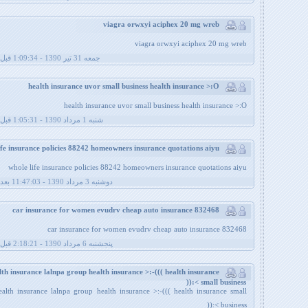
viagra orwxyi aciphex 20 mg wreb
viagra orwxyi aciphex 20 mg wreb
جمعه 31 تیر 1390 - 1:09:34 قبل از ظهر
health insurance uvor small business health insurance >:O
health insurance uvor small business health insurance >:O
شنبه 1 مرداد 1390 - 1:05:31 قبل از ظهر
whole life insurance policies 88242 homeowners insurance quotations aiyu
whole life insurance policies 88242 homeowners insurance quotations aiyu
دوشنبه 3 مرداد 1390 - 11:47:03 بعد از ظهر
car insurance for women evudrv cheap auto insurance 832468
car insurance for women evudrv cheap auto insurance 832468
پنجشنبه 6 مرداد 1390 - 2:18:21 قبل از ظهر
lth insurance lalnpa group health insurance >:-((( health insurance
small business >:((
ealth insurance lalnpa group health insurance >:-((( health insurance small
business >:((