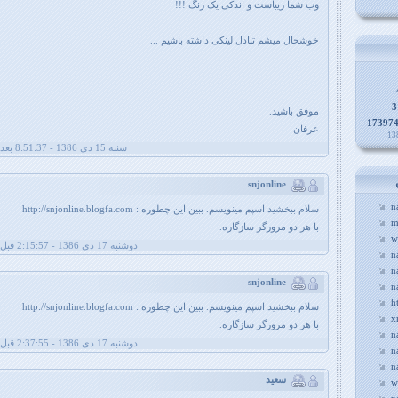
وب شما زیباست و اندکی یک رنگ !!!
خوشحال میشم تبادل لینکی داشته باشیم ...
3
موفق باشید.
17397
عرفان
شنبه 15 دی 1386 - 8:51:37 بعد از ظهر
snjonline
n
سلام ببخشيد اسپم مينويسم. ببين اين چطوره : http://snjonline.blogfa.com
m
با هر دو مرورگر سازگاره.
w
دوشنبه 17 دی 1386 - 2:15:57 قبل از ظهر
n
n
snjonline
n
h
سلام ببخشيد اسپم مينويسم. ببين اين چطوره : http://snjonline.blogfa.com
x
با هر دو مرورگر سازگاره.
n
دوشنبه 17 دی 1386 - 2:37:55 قبل از ظهر
n
n
سعید
w