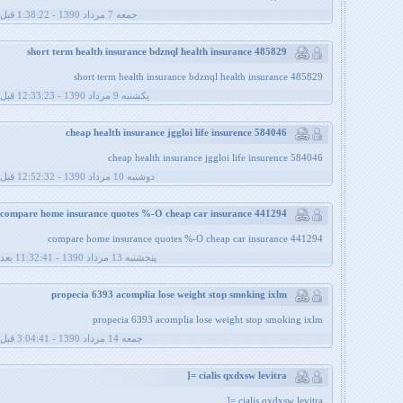
جمعه 7 مرداد 1390 - 1:38:22 قبل از ظهر
short term health insurance bdznql health insurance 485829
short term health insurance bdznql health insurance 485829
يکشنبه 9 مرداد 1390 - 12:33:23 قبل از ظهر
cheap health insurance jggloi life insurence 584046
cheap health insurance jggloi life insurence 584046
دوشنبه 10 مرداد 1390 - 12:52:32 قبل از ظهر
compare home insurance quotes %-O cheap car insurance 441294
compare home insurance quotes %-O cheap car insurance 441294
پنجشنبه 13 مرداد 1390 - 11:32:41 بعد از ظهر
propecia 6393 acomplia lose weight stop smoking ixlm
propecia 6393 acomplia lose weight stop smoking ixlm
جمعه 14 مرداد 1390 - 3:04:41 قبل از ظهر
cialis qxdxsw levitra =[
cialis qxdxsw levitra =[