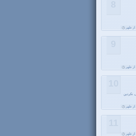
8
9
10
 نکردین
11