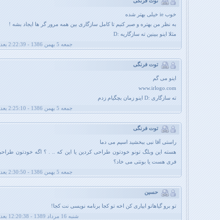
توت فرنگی
خوب ie خیلی بهتر شده
به نظر من بهتره و صبر کنیم تا کامل سازگاری بین همه مرور گر ها ایجاد بشه !
مثلا اینو ببینین ته سازگاریه :D
جمعه 5 بهمن 1386 - 2:22:39 بعد از ظهر
توت فرنگی
اینو می گم
www.irlogo.com
ته سازگاری :D اینو زمان بچگیام زدم
جمعه 5 بهمن 1386 - 2:25:10 بعد از ظهر
توت فرنگی
راستی آقا نبی ببخشید اسپم می دما
هسته این وبلگ تونو خودتون طراحی کردین یا این که .. . ؟ اگه خودتون طراحی
فری هست یا بونتی می خاد؟
جمعه 5 بهمن 1386 - 2:30:50 بعد از ظهر
حسین
تو برو گیاهاتو ابیاری کن اخه تو کجا برنامه نویسی نت کجا!
شنبه 16 مرداد 1389 - 12:20:38 بعد از ظهر