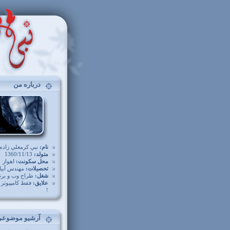
درباره من
نام:
نبي کرمعلي زاده
متولد:
1360/11/13
محل سکونت:
اهواز
تحصيلات:
مهندس آبيا
شغل:
طراح وب و برن
علايق:
فقط کامپيوتر و
!
آرشیو موضوعی