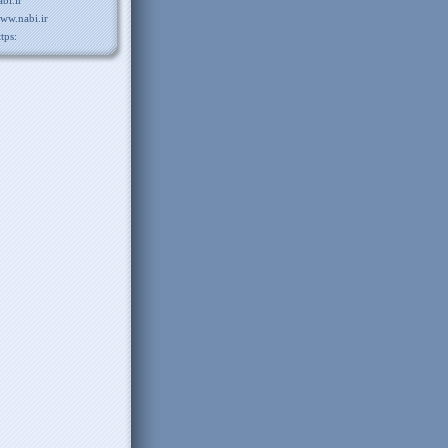
abi.ir
ww.nabi.ir
ttps: