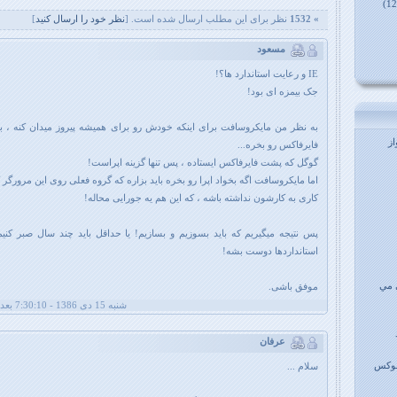
» 1532
نظر برای این مطلب ارسال شده است. [
نظر خود را ارسال کنيد
]
مسعود
IE و رعایت استاندارد ها؟!
جک بیمزه ای بود!
به نظر من مایکروسافت برای اینکه خودش رو برای همیشه پیروز میدان کنه ، باید
ز
فایرفاکس رو بخره...
گوگل که پشت فایرفاکس ایستاده ، پس تنها گزینه اپراست!
اما مایکروسافت اگه بخواد اپرا رو بخره باید بزاره که گروه فعلی روی این مرورگر کا
کاری به کارشون نداشته باشه ، که این هم یه جورایی محاله!
استانداردها دوست بشه!
 مي
موفق باشی.
شنبه 15 دی 1386 - 7:30:10 بعد از ظهر
عرفان
ینوکس
سلام ...