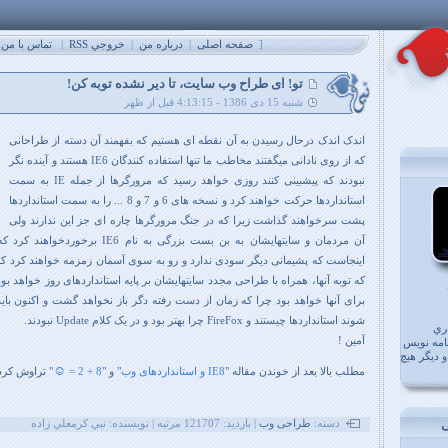
[
صفحه اصلی
|
درباره من
|
خروجي RSS
|
تماس با من
تو! ای طراح وب سایت، تا دیر نشده توبه کن!
شنبه 15 دی 1386 - 4:13:15 قبل از ظهر
اندک اندک درحال رسیدن به آن نقطه ای هستیم که بفهمند آن دسته از طراحانی
که از روی نادانی میگفتند مخاطب ما تنها استفاده کنندگان IE6 هستند و آینده نگر
نبودند که پیشبینی کنند روزی خواهد رسید که مرورگرها از جمله IE به سمت
استانداردها حرکت خواهند کرد و نسخه های 6 و 7 و 8 ... را به سمت استانداردها
پشت سرخواهند گذاشت زیرا که در جنگ مرورگرها چاره ای جز این ندارند ولی
آن مردمان و سایتهایشان به بن بست بزرگی به ن
اینجاست که پشیمانی دیگر سودی ندارد و رو به سوی آسمان زمزمه خواهند کرد ک
که توبه آنها، همراه با طراحی مجدد سایتهایشان بر پایه استانداردهای روز خواهد بود
برای آنها خواهد بود چرا که زمان از دست رفته دگر باز نخواهد گشت و اکنون بای
شوند استانداردها چیستند و FireFox چرا بهتر بود و در یک کلام Update نبودند.
ري
آمین !
امه نويس
 دیگر هیچ
☺
مطلب بالا بعد از خوندن مقاله "
IE8 و استانداردهای وب
" و "
8 + 2 =
" تراوش کرد
دسته:
طراحی وب
| بازديد: 121707 مرتبه | نويسنده: نبي کرمعلي زاده