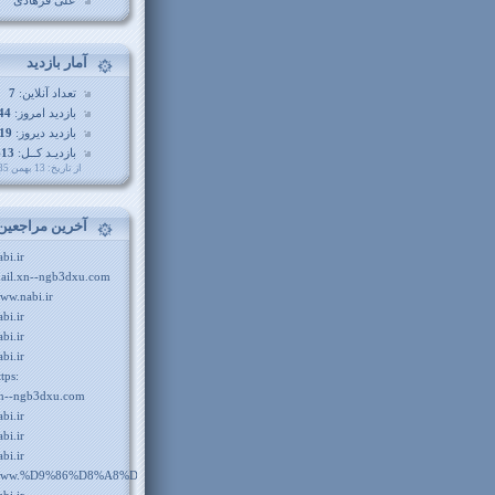
علی فرهادی
آمار بازديد
تعداد آنلاین:
7
بازدید امروز:
44
بازدید دیروز:
19
بازدیـد کــل:
413
از تاريخ: 13 بهمن 1385
آخرين مراجعين
abi.ir
ail.xn--ngb3dxu.com
ww.nabi.ir
abi.ir
abi.ir
abi.ir
ttps:
n--ngb3dxu.com
abi.ir
abi.ir
abi.ir
ww.%D9%86%D8%A8%DB%8C.com