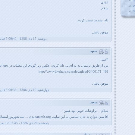
n
@نبی
w
سلام
h
بله. شخصا تست کردم.
موفق باشی
دوشنبه 17 دی 1386 - 7:00:40 قبل از ظهر
سعید
@نبی:
من از طریق ترمینال به یه آی پی ssh کردم. عکس زیر گویای این مطلب در qps است:
http://www.divshare.com/download/3400171-49d
موفق باشی
چهارشنبه 19 دی 1386 - 6:00:33 قبل از ظهر
سعيد
سلام ... تراوشات خوبي بود همين !
آقا نمي خواي يه حال اساسي به اين سايت sanjesh.org بدی ... مثه شهریور امسال !
پنجشنبه 20 دی 1386 - 12:52:45 بعد از ظهر