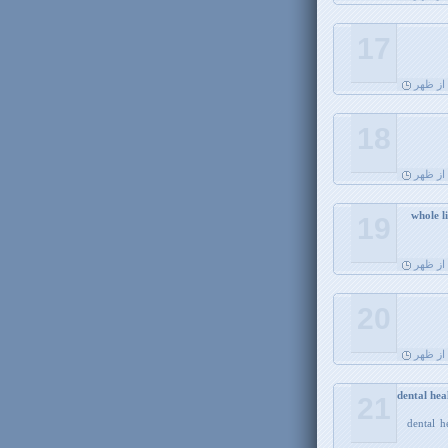
17
18
19
20
dental hea
21
dental h