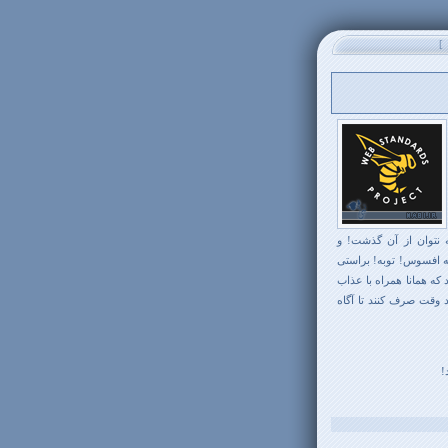
]
ام IE6 برخوردخواهند کرد که نتوان از آن گذشت! و
ه افسوس! توبه! براستی
 که همانا همراه با عذاب
د وقت صرف کنند تا آگاه
!