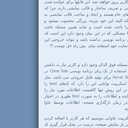
کاربر بروز خواهند شد. این فایلها برای خوانده شدن
سی و تعریف ساختار و قالب نمایشی دارند چرا که
 های خام هستند و ایجاد و ساخت قالب نمایشی به
 که البته این خود مزیت بزرگی محسوب میشود و
 را باعث شده است و شاید همین مسئله باعث
ا مشکلی که در این میان وجود دارد این است که
 برنامه نویسی نداشته باشد و نتواند خروجی این
در سایت خود استفاده نماید. پس راه حل چیست ؟!
له فوق الذکر وجود دارد و کاربر نیاز به داشتن
هیچ دانش برنامه نویسی ندارد، استفاده از یک زبان برنامه نویسی Client Side در
کنار یک زبان برنامه نویسی Server Side برای تولید فایل خروجی می باشد. مثل
JavaScript در کنار PHP . جاوا اسکریپت توانایی این را دارد که کدهای html را
در این روش تنها کافیست اطلاعات مورد نیاز را
توسط php از منبع اطلاعات خوانده و اطلاعات را به صورت html طوری در اختیار
در زمان بارگذاری صفحه، اطلاعات توسط جاوا
د.
یپت جاوایی بنویسیم که هر کاربر با اضافه کردن
 هر بار نمایش صفحه، درست در محل قرار گیری کد