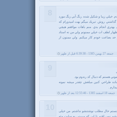
8
دم. خيلي زيبا و شكيل شده. رنگ آبي رنگ مورد
ذاشتي روش. تبريك ميگم بهت اميدورام كه
بهتري انجام بدي. منم باهات موافقم هيچي
هار لطف ات خيلي ممنونم ولي من نه استاد
ر حد بضاعت خودم كار ميكنم. ولي ممنون از
جمعه 27 بهمن 1385 - 6:39:38 قبل از ظهر
9
وني هستم كه دنبال كد رندوم بود.
اده طراحي كنين مبلغش چقدر ميشه نمونه
ذارم .
جمعه 18 اسفند 1385 - 12:55:46 بعد از ظهر
10
دونستم حال مطلب نوشتنشو نداشتم. من خیلی
شم نمی افتم تا این که میبینی یه سایت مثه