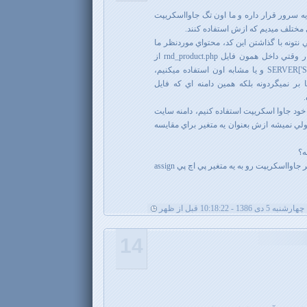
 فايل: rnd_product.php رو يه سرور قرار داره و ما اون تگ جاوااسكريپت
ي مختلف ميديم كه ازش استفاده كنند.
 نتونه با گذاشتن اين كد، محتواي موردنظر ما
رو تو سايتش نمايش بده. براي اينكار وقتي داخل همون فايل rnd_product.php از
متغيرهايي مثل $_SERVER['SERVER_NAME'] و يا مشابه اون استفاده ميكنيم،
 بر نميگردونه بلكه همين دامنه اي كه فايل
گه بخواهيم مثلا از document.domain خود جاوا اسكريپت استفاده كنيم، دامنه سايت
لي نميشه ازش بعنوان يه متغير براي مقايسه
ه؟
بعبارت ساده تر چطور ميشه يك متغير جاوااسكريپت رو به يه متغير پي اچ پي assign
چهارشنبه 5 دی 1386 - 10:18:22 قبل از ظهر
14