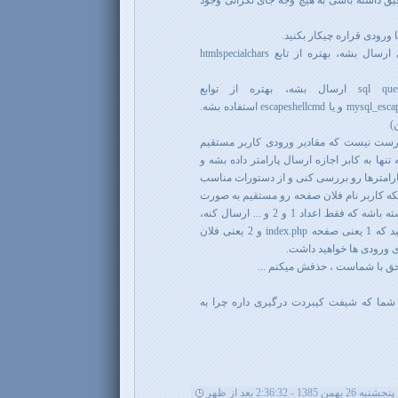
یق داشته باشی به هیچ وجه جای نگرانی وجود
 ورودی قراره چیکار بکنید.
مثلا اگر قراره مستقیما به خروجی ارسال بشه، بهتره از تابع htmlspecialchars
یا اگر قراره مستقیماً به sql query ارسال بشه، بهتره از توابع
mysql_real_escape_string یا mysql_escape_string و یا escapeshellcmd استفاده بشه.
)
 درست نیست که مقادیر ورودی کاربر مستقیم
 تنها به کابر اجازه ارسال پارامتر داده بشه و
توی برنامه نویسی با switch ، پارامترها رو بررسی کنی و از دستورات مناسب
نکه کاربر نام فلان صفحه رو مستقیم به صورت
ورودی ارسال کنه، امکان این رو داشته باشه که فقط اعداد 1 و 2 و ... ارسال کنه،
اون وقت با یه switch مشخص میکنید که 1 یعنی صفحه index.php و 2 یعنی فلان
 ورودی ها خواهید داشت.
ق با شماست ، حذفش میکنم ...
شما که شیفت کیبردت درگیری داره چرا به
پنجشنبه 26 بهمن 1385 - 2:36:32 بعد از ظهر