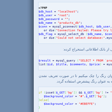
<?PHP
$db_host
 = 
"localhost"
$db_user
 = 
"root"
$db_password
 = 
""
$db_name
 = 
"products_db"
$conn
 = 
mysql_pconnect
(
$db_host
, 
$db_user
,
   or 
die
(
"Connection failed: Please try l
$db_flag
 = 
mysql_select_db
(
$db_name
, 
$con
   or 
die
(
"Could not select database:"
.
mys
ز بانک اطلاعاتی استخراج کرده:
$result
 = 
mysql_query
(
"SELECT * FROM `pro
list
(
$id
, 
$title
, 
$comments
, 
$price
)
 = 
mys
نوان رنگ را چک میکنیم تا در صورت تعریف نشدن
 به عنوان رنگ پیشفرض استفاده گردد.
if
(
isset
(
$_GET
[
'bg'
]
)
 && 
$_GET
[
'bg'
]
 != 
"
$background_color
 = 
"#"
.
$_GET
[
'bg'
]
}
else
{
$background_color
 = 
"#EBEFFE"
}