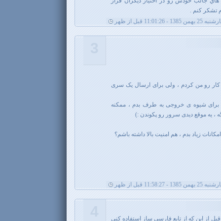
 هاي جالب خودش رو در اختيار ديگران قرار
 تشكر كنم .
بهمن 1385 - 11:01:26 قبل از ظهر
3
ر <b>دقیقا</b> همین کار رو من کردم ، ولی برای ارسال یک سری
 برای شیوه ی خروجی به طرف بدم ، ممکنه
ه ، یه موقع دیدی سرور رو پکوندن :)
کانات زیاد بدم ، هم امنیت بالا داشته باشم؟
بهمن 1385 - 11:58:27 قبل از ظهر
4
 قبل از این که از تابع فارسی ساز استفاده کنی