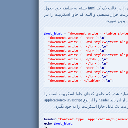
اکنون همان طور که ذکر شد، آن را در قالب یک کد html بسته به سلیقه خود جدول
ریپت قرار میدهیم، و البته کد جاوا اسکریپت را نیز
$out_html
 = 
"document.write ('<table style
. 
"document.write (' <tr>');
\n
"
. 
"document.write (' <td style=
\"
text-alig
. 
"document.write (' </tr>');
\n
"
. 
"document.write (' <tr>');
\n
"
. 
"document.write (' <td style=
\"
text-alig
. 
"document.write (' </td>');
\n
"
. 
"document.write (' </tr>');
\n
"
. 
"document.write (' <tr>');
\n
"
. 
"document.write (' <td style=
\"
text-alig
. 
"document.write (' </tr>');
\n
"
. 
"document.write ('</table>');
\n
"
;

تولید شده که حاوی کدهای جاوا اسکریپت است را
به خروجی ارسال کنیم. البته قبل از آن باید header را از نوع application/x-javascript
رمت یک فایل جاوا اسکریپت را به خود بگیرد:
header
(
"Content-type: application/x-javasc
echo
$out_html
?>