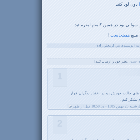
دون لود کنید.
والی بود در همین کامنتها بفرمائید.
 منبع
همینجاست
!
 است. [
نظر خود را ارسال کنيد
]
1
 هاي جالب خودش رو در اختيار ديگران قرار
 تشكر كنم .
بهمن 1385 - 10:58:52 قبل از ظهر
2