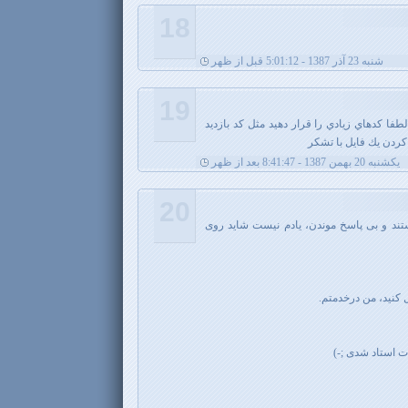
18
شنبه 23 آذر 1387 - 5:01:12 قبل از ظهر
19
ا كدهاي زيادي را قرار دهيد مثل كد بازديد
 كردن يك فايل با تشكر
يکشنبه 20 بهمن 1387 - 8:41:47 بعد از ظهر
20
تند و بی پاسخ موندن، یادم نیست شاید روی
ل کنید، من درخدمتم.
ت استاد شدی ;-)