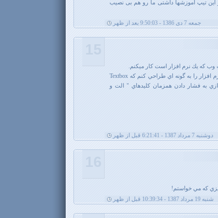
ز این تیپ آموزشها داشتی ما رو هم بی نصیب
جمعه 7 دی 1386 - 9:50:03 بعد از ظهر
15
وب كه يك نرم افزار است كار ميكنم.
در حين كار متوجه شدم كه بايد اين نرم افزار را به گونه اي طراحي كنم كه Textbox
ازي به فشار دادن همزمان كليدهاي " الت و
دوشنبه 7 مرداد 1387 - 6:21:41 قبل از ظهر
16
زي كه مي خواستم!
شنبه 19 مرداد 1387 - 10:39:34 قبل از ظهر