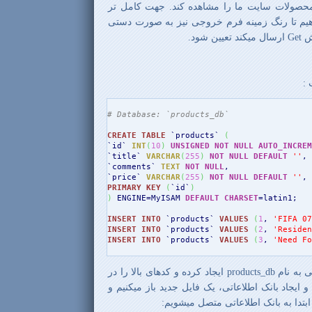
محصولات سایت ما را مشاهده کند. جهت کامل تر
دهیم تا رنگ زمینه فرم خروجی نیز به صورت دستی
شود.
:
# Database: `products_db`
CREATE TABLE
 `products` 
(
`id` 
INT
(
10
)
UNSIGNED
NOT NULL
AUTO_INCREM
`title` 
VARCHAR
(
255
)
NOT NULL
DEFAULT
''
,

`comments` 
TEXT
NOT NULL
,

`price` 
VARCHAR
(
255
)
NOT NULL
DEFAULT
''
PRIMARY KEY
(
`id`
)
)
 ENGINE=MyISAM 
DEFAULT
CHARSET
=latin1;

INSERT
INTO
 `products` 
VALUES
(
1
, 
'FIFA 07
INSERT
INTO
 `products` 
VALUES
(
2
, 
'Residen
INSERT
INTO
 `products` 
VALUES
(
3
, 
'Need Fo
توسط MySQL یک بانک اطلاعاتی به نام products_db ایجاد کرده و کدهای بالا را در
تعریف و ایجاد بانک اطلاعاتی، یک فایل جدید باز میکنیم و