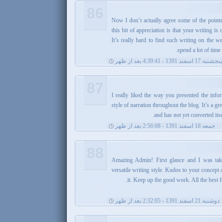
86
. Now I don’t actually agree some of the poin
this bit of appreciation is that your writing is o
It’s really hard to find such writing on the w
spend a lot of time 
پنجشنبه 17 اسفند 1391 - 4:39:41 بعد از ظهر
87
. I really liked the way you presented the inf
style of narration throughout the blog. It’s a grea
and has not yet converted itse
جمعه 18 اسفند 1391 - 2:56:08 بعد از ظهر
88
. Amazing Admin! First glance and I was ta
versatile writing style. Kudos to your concept an
it. Keep up the good work. All the best f
دوشنبه 21 اسفند 1391 - 2:32:05 بعد از ظهر