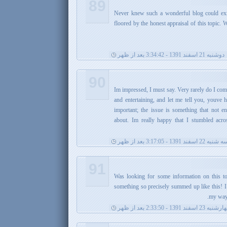
89
. Never knew such a wonderful blog could exi
floored by the honest appraisal of this topic. 
دوشنبه 21 اسفند 1391 - 3:34:42 بعد از ظهر
90
Im impressed, I must say. Very rarely do I com
and entertaining, and let me tell you, youve h
important; the issue is something that not en
about. Im really happy that I stumbled acr
شنبه 22 اسفند 1391 - 3:17:05 بعد از ظهر
91
. Was looking for some information on this t
something so precisely summed up like this! I
my way,
ه 23 اسفند 1391 - 2:33:50 بعد از ظهر