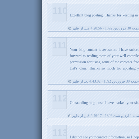
110
Excellent blog posting. Thanks for keeping us
30 فروردین 1392 - 4:20:56 قبل از ظهر
111
5. Your blog content is awesome. I have subs
forward to reading more of your well compiled
permission for using some of the contents from 
that’s okay. Thanks so much for updating 
جمعه 30 فروردین 1392 - 4:43:02 بعد از ظهر
112
Outstanding blog post, I have marked your site
ت 1392 - 5:46:17 قبل از ظهر
113
I did not see your contact information, so I h