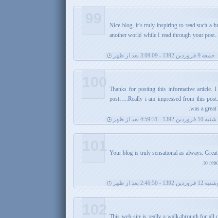
99
. Nice blog, it’s truly inspiring to read such a b
another world while I read through your post.
جمعه 9 فروردین 1392 - 3:09:09 بعد از ظهر
100
Thanks for posting this informative article. 
post…..Really i am impressed from this post…
was a great 
شنبه 10 فروردین 1392 - 4:59:31 بعد از ظهر
101
. Your blog is truly sensational as always. Gre
to rea
فروردین 1392 - 2:46:50 بعد از ظهر
102
This web site is really a walk-through for all