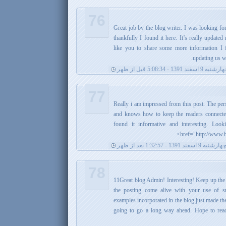
76
Great job by the blog writer. I was looking fo
thankfully I found it here. It’s really update
like you to share some more information I
updating us wi
نبه 9 اسفند 1391 - 5:08:34 قبل از ظهر
77
Really i am impressed from this post. The per
and knows how to keep the readers connected
found it informative and interesting. Loo
href="http://www.b
هارشنبه 9 اسفند 1391 - 1:32:57 بعد از ظهر
78
11Great blog Admin! Interesting! Keep up the
the posting come alive with your use of s
examples incorporated in the blog just made th
going to go a long way ahead. Hope to read