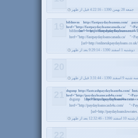
جمعه 28 بهمن 1390 - 4:22:16 قبل از ظهر
bifdmvm http://fastpaydayloansus.com/ p
19
href="http://fastpaydayloanscanada.ca/ 
[url=http://onlineukpaydayloans.co.uk
bifdmvm http://fastpaydayloansus
href="http://fastpaydayloanscanada.ca/
[url=http://onlineukpaydayloans.co.u
دوشنبه 1 اسفند 1390 - 9:29:14 بعد از ظهر
20
ه شنبه 9 اسفند 1390 - 3:31:44 قبل از ظهر
dsgunp http://fastcashpaydayloans4u.com/ In
21
href="http://paydayloanscash4u.com/ "
[url=http://paydayloanslowrates.ca
dsgunp http://fastcashpaydayloans4u.co
href="http://paydayloanscash4u.com/ 
[url=http://paydayloanslowrates.
اسفند 1390 - 12:32:46 بعد از ظهر
22