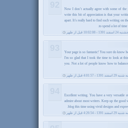
92
. Now I don’t actually agree with some of the
write this bit of appreciation is that your writi
apart. It’s really hard to find such writing on 
to spend a lot of time 
 اسفند 1391 - 10:02:08 قبل از ظهر
93
Your page is so fantastic! You sure do know h
I'm so glad that I took the time to look at th
you. Not a lot of people know how to balance
 29 اسفند 1391 - 4:01:57 قبل از ظهر
94
3 Excellent writing. You have a very versatile
admire about most writers. Keep up the good w
blog this time using vivid designs and expr
 29 اسفند 1391 - 4:26:54 قبل از ظهر