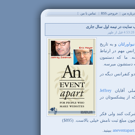
باره من
|
خروجي RSS
|
تماس با من
]
سایت در نیمه اول سال جاری
نیواورلئان
و به تاریخ
انس مهم در ارتباط
. ما که دستمون
ه دستشون میرسه.
دو کنفرانس دیگه در
صلی آقایان
Jeffrey
 از پیشکسوتان در
شرکت کنند ولی فکر
ن مبلغ ثبت نامش خیلی بالاست. (895$)
aneventapar
ببینید.