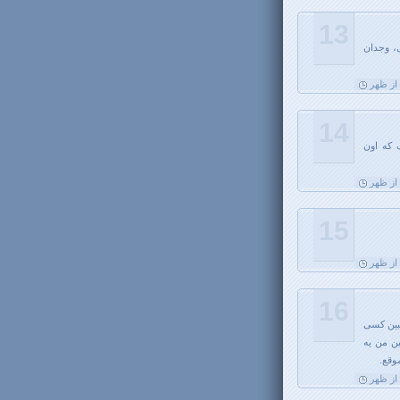
13
، وجدان
14
 كه اون
15
16
ن و ... ببین کسی
ين من يه
وقع.