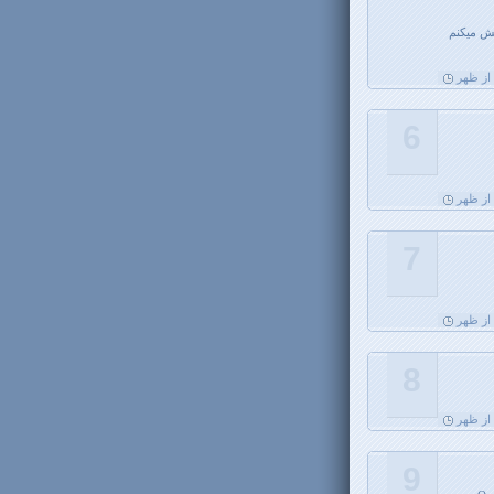
فش میکنم
6
7
8
9