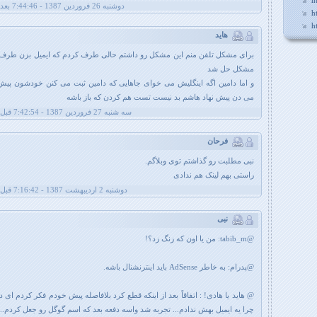
h
دوشنبه 26 فروردین 1387 - 7:44:46 بعد از ظهر
h
h
هاید
برای مشکل تلفن منم این مشکل رو داشتم حالی طرف کردم که ایمیل بزن طرف ا
مشکل حل شد
و اما دامین اگه اینگلیش می خوای جاهایی که دامین ثبت می کنن خودشون پیش 
می دن پیش نهاد هاشم بد نیست تست هم کردن که باز باشه
سه شنبه 27 فروردین 1387 - 7:42:54 قبل از ظهر
فرحان
نبی مطلبت رو گذاشتم توی وبلاگم.
راستی بهم لینک هم ندادی
دوشنبه 2 اردیبهشت 1387 - 7:16:42 قبل از ظهر
نبی
@tabib_m: من یا اون که زنگ زد؟!
@پدرام: به خاطر AdSense باید اینترنشنال باشه.
@ هاید یا هادی! : اتفاقاً بعد از اینکه قطع کرد بلافاصله پیش خودم فکر کردم ای دا
چرا یه ایمیل بهش ندادم... تجربه شد واسه دفعه بعد که اسم گوگل رو جعل کردم...