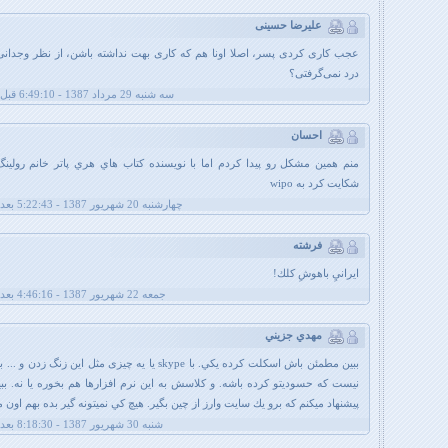
علیرضا حسینی
عجب کاری کردی پسر، اصلا اونا هم که کاری بهت نداشته باشن، از نظر وجدانی
درد نمی‌گرفتی؟
سه شنبه 29 مرداد 1387 - 6:49:10 قبل از ظهر
احسان
منم همين مشكل رو پيدا كردم اما با نويسنده كتاب هاي هري پاتر خانم رولينگ
شكايت كرد به wipo
چهارشنبه 20 شهریور 1387 - 5:22:43 بعد از ظهر
فرشته
ايرانيِ باهوشِ كلك!
جمعه 22 شهریور 1387 - 4:46:16 بعد از ظهر
مهدي جزيني
ببين مطمئن باش اسكلت كرده يكي. با skype یا یه چیزی مثل این زنگ زد
نیست که حسودیتو کرده باشه. و کلاسش به اين نرم افزارها هم بخوره يا نه. بب
پيشنهاد ميكنم كه برو يك سايت وارز از چين بگير. هيچ كي نميتونه گير بده بهم اون م
شنبه 30 شهریور 1387 - 8:18:30 بعد از ظهر