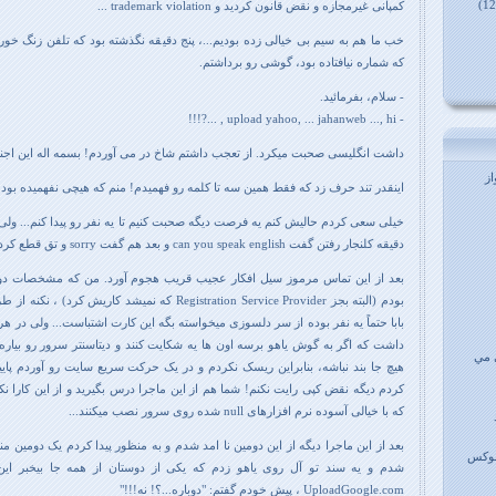
کمپانی غیرمجازه و نقض قانون کردید و trademark violation ...
خب ما هم به سیم بی خیالی زده بودیم...، پنج دقیقه نگذشته بود که تلفن زنگ خور
که شماره نیافتاده بود، گوشی رو برداشتم.
- سلام، بفرمائید.
- upload yahoo, ... jahanweb ..., hi , ...?!!!
داشت انگلیسی صحبت میکرد. از تعجب داشتم شاخ در می آوردم! بسمه اله این اجنبی
ز
اینقدر تند حرف زد که فقط همین سه تا کلمه رو فهمیدم! منم که هیچی نفهمیده بود
خیلی سعی کردم حالیش کنم یه فرصت دیگه صحبت کنیم تا یه نفر رو پیدا کنم... ولی 
دقیقه کلنجار رفتن گفت
can you speak english
و بعد هم گفت
sorry
و تق قطع کرد!
بعد از این تماس مرموز سیل افکار عجیب قریب هجوم آورد. من که مشخصات دوم
بودم (البته بجز Registration Service Provider
که نمیشد کاریش کرد
)
، نکنه از ط
بابا حتماً یه نفر بوده از سر دلسوزی میخواسته بگه این کارت اشتباست... ولی در 
داشت که اگر به گوش یاهو برسه اون ها یه شکایت کنند و دیتاسنتر سرور رو بیاره 
 مي
هیچ جا بند نباشه، بنابراین ریسک نکردم و در یک حرکت سریع سایت رو آوردم پای
کردم دیگه نقض کپی رایت نکنم! شما هم از این ماجرا درس بگیرید و از این کارا نکن
که با خیالی آسوده نرم افزارهای
null
شده روی سرور نصب میکنند...
بعد از این ماجرا دیگه از این دومین نا امد شدم و به منظور پیدا کردم یک دومین 
ینوکس
شدم و یه سند تو آل روی یاهو زدم که یکی از دوستان از همه جا بیخبر این د
UploadGoogle.com
، پیش خودم گفتم: "دوباره...؟! نه!!!"