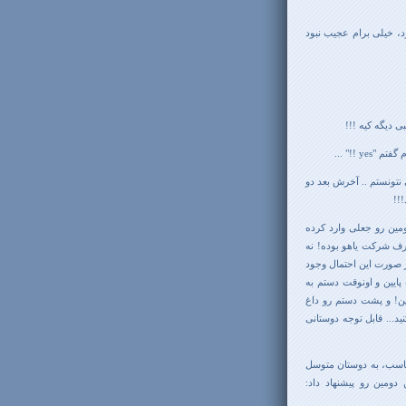
د، خیلی برام عجیب نبود
 دیگه کیه !!!
م گفتم
"yes !!"
...
نتونستم .. آخرش بعد دو
!!
ین رو جعلی وارد کرده
رف شرکت یاهو بوده! نه
هر صورت این احتمال وجود
پایین و اونوقت دستم به
ین! و پشت دستم رو داغ
ید... قابل توجه دوستانی
مناسب، به دوستان متوسل
ومین رو پیشنهاد داد: