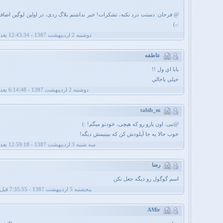
@ فرحان: دستت درد نکنه، تشکرات! خبر نداشتم بلاگ زدی، در اولین لوگین اضا
:-)
دوشنبه 2 اردیبهشت 1387 - 12:43:34 بعد از ظهر
عاطفه
بابا اي ول !!
خيلي باحالي
دوشنبه 2 اردیبهشت 1387 - 6:14:48 بعد از ظهر
tabib_m
@نبی: اون یارو رو که هیچی، خودتو میگم! :)
خوب حالا یه جا آپلودش کن که ببینیمش دیگه!
سه شنبه 3 اردیبهشت 1387 - 12:59:18 بعد از ظهر
رضا
اسم گوگول رو ديگه جعل نكن
پنجشنبه 5 اردیبهشت 1387 - 7:35:55 قبل از ظهر
AMir