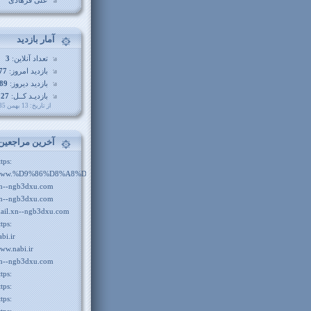
علی فرهادی
آمار بازديد
تعداد آنلاین:
3
بازدید امروز:
77
بازدید دیروز:
89
بازدیـد کــل:
127
از تاريخ: 13 بهمن 1385
آخرين مراجعين
ttps:
ww.%D9%86%D8%A8%DB%8C.com
n--ngb3dxu.com
n--ngb3dxu.com
ail.xn--ngb3dxu.com
ttps:
abi.ir
ww.nabi.ir
n--ngb3dxu.com
ttps:
ttps:
ttps: