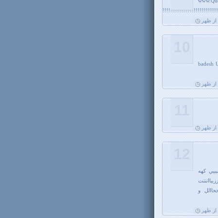
w
10
badesh 
11
12
بیي کهه
بااننتت
االل و