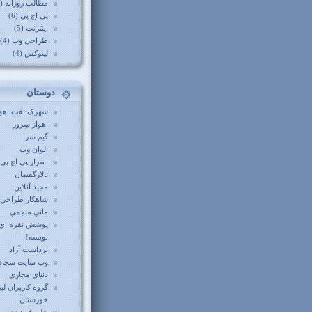
مطالب روزانه (12)
پی اچ پی (6)
اینترنت (5)
طراحی وب (4)
لینوکس (4)
دوستان
شهرک نفت اهوا
اهواز سِرور
گيم سرا
الوان وب
اسرار پي اچ پي
تالارگفتمان
مجید آنلاین
شاهکار طراحي
ماني منجمي
پوشش نقره اي
نويسه!
برداشت آزاد
وب سايت سجاد
دنیای مجازی
گروه کاربران ل
خوزستان