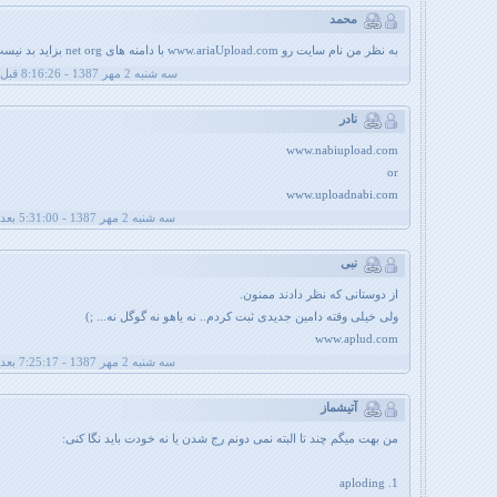
محمد
به نظر من نام سایت رو www.ariaUpload.com با دامنه های net org بزاید بد نیست!!
سه شنبه 2 مهر 1387 - 8:16:26 قبل از ظهر
نادر
www.nabiupload.com
or
www.uploadnabi.com
سه شنبه 2 مهر 1387 - 5:31:00 بعد از ظهر
نبی
از دوستانی که نظر دادند ممنون.
ولی خیلی وقته دامین جدیدی ثبت کردم.. نه یاهو نه گوگل نه... ;)
www.aplud.com
سه شنبه 2 مهر 1387 - 7:25:17 بعد از ظهر
آتیشماز
من بهت میگم چند تا البته نمی دونم رج شدن یا نه خودت باید نگا کنی:
1. aploding