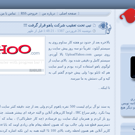
[
صفحه اصلی
|
درباره من
|
خروجي RSS
|
تماس با من
نبی تحت تعقیب شرکت یاهو قرار گرفت !!!
دوشنبه 26 فروردین 1387 - 1:48:21 قبل از ظهر
بالاخره بعد از حدود دو هفته کار مداوم روی یه
سیستم آپلود، تقریباً دو سه روز پیش سایت رو
روی دومین
UploadYahoo.com
بالا آوردم،
سیستم کامل و دقیقی شده بود. بالای سایت از
لوگوی یاهو استفاده کرده بودم و اسم سایت
هم که تابلو بود! ولی پیش خودم گفتم کی به
کیه و کی دستش به ما میرسه.
تا اینکه...
ري
امه نويس
یه سند تو آل برای لیست 500 نفره یاهوم کردم ولی بعد از چند دقیقه کنت
 دیگر هیچ
پیدا نکرد. رفتم سراغ
IRC
، اونجا کاربرهای آنلاین و البته حرفه ای بیشتر هستند. چ
رو باز کردم و همزمان لینک سایت رو فرستادم (چه کار خطرناکی!) ، بماند که 
دسترسیم قطع شد ولی جالب بود که همون لحظه پیغام های زیادی اومد که بابا
great
کاربر آنلاین هم همون لحظه رفت بالای 100 تا! البته همه به این