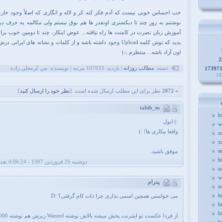
خب احساس خوبی نیست که آدم فکر کنه کر و لاله و انگاری که اصلاً وجود خارجی
نوشتنم به زور چند تا دیکشنری اونقدر ها هم بوق نیستم ولی مکالمه یه حرف دی
آموزش زبان نصرت در کامنت ها راه نیافته... عوض اینکار، چند تا دومین خوب برای 
بدید که توش کلمه
Upload
وجود داشته باشه و از کلمات و نشانه های ایرانی درش 
اون آزاد باشه... منتظرم
;-)
2
دسته:
مطالب روزانه
| بازديد: 107033 مرتبه | نويسنده: نبي کرمعلي زاده
17397
» 2072
نظر برای این مطلب ارسال شده است. [
نظر خود را ارسال کنيد
]
tabib_m
h
:) ایول
w
واقعا بیکاری ها! :)
x
x
m
موفق باشید.
h
دوشنبه 26 فروردین 1387 - 4:06:24 بعد از ظهر
n
w
پدرام
x
h
می خواستی همچین اسمی بذاری چرا دات کام گرفتی؟ :D
h
h
از فردا عکست تو اینترنت پخش میشه بالاش نوشته Wanted زیرش هم نوشته 10000 $ :D