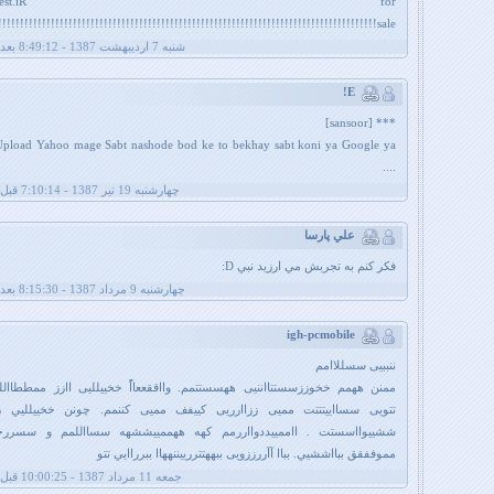
ww.Quest.iR for
sale!!!!!!!!!!!!!!!!!!!!!!!!!!!!!!!!!!!!!!!!!!!!!!!!!!!!!!!!!!!!!!!!!!!!!!!!!!!!!!!!!!!!!!!!!!!!!!!!!!!!!!!!!!!!!!!!!!
شنبه 7 اردیبهشت 1387 - 8:49:12 بعد از ظهر
E!
*** [sansoor]
Upload Yahoo mage Sabt nashode bod ke to bekhay sabt koni ya Google ya
....
چهارشنبه 19 تیر 1387 - 7:10:14 قبل از ظهر
علي پارسا
فكر كنم به تجربش مي ارزيد نبي D:
چهارشنبه 9 مرداد 1387 - 8:15:30 بعد از ظهر
igh-pcmobile
ننببيی سسللاامم
ممنن ههمم خخوززسستتااننيی ههسستتمم. وااققععااًً خخيیلليی اازز ممططااللب
تتويی سساايیتتتت مميی ززاارريی کيیفف مميی کننمم. چونن خخيیللیي ززب
ششيیوااسستت . اامميیددوااررمم کهه ههمميیششهه سسااللمم و سسررحح
مموففقق ببااششیي. بباا آآررززويی ببههتترريیننههاا ببرراایي تتو
جمعه 11 مرداد 1387 - 10:00:25 قبل از ظهر