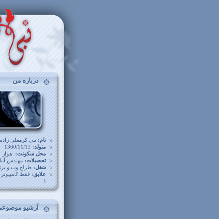
درباره من
نام:
نبي کرمعلي زاده
متولد:
1360/11/13
محل سکونت:
اهواز
تحصيلات:
مهندس آبيا
شغل:
طراح وب و برن
علايق:
فقط کامپيوتر و
!
آرشیو موضوعی