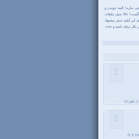
 نداره! البته خوندن و
گست! حالا سیل تبلیغات
این آپلود سنتر پیشنهاد
بکار نرفته باشه و
com.
1
2