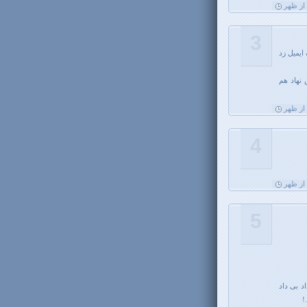
3
یمیل زد
نهاد هم
4
5
د بی داد
!