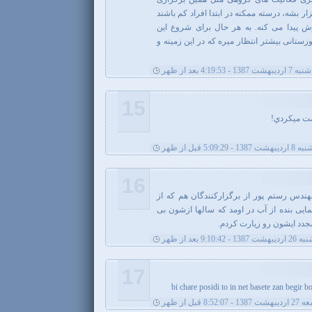
ار بشه، درسته ممکنه در ابتدا افراد کم باشند
پیدا می کنه. به هر حال برای شروع این
ستانی بیشتر انتظار میره که در این زمینه و
شنبه 7 اردیبهشت 1387 - 4:19:53 بعد از ظهر
15
رست ميكردي!
ت 1387 - 5:09:29 قبل از ظهر
16
هندس رستم پور از برگزارکنندگان هم که از
ایی بنده از آب در اومد که سالها ازشون بی
جدد ایشون رو زیارت کردم.
13 - 9:10:42 بعد از ظهر
17
bi chare posidi to in net basete zan begir
 1387 - 8:52:07 قبل از ظهر