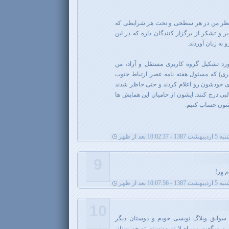
ه نظر من در هر سطحی و تحت هر شرایطی که
ر و تشکر از برگزار کنندگان داره که در این
 به زبان آوردند.
رد تشکیل گروه کاربری مستقل و آزاد، من
اری) که مسئول هفته نامه عصر ارتباط جنوب
خودشون رو اعلام کردند و حتی حاظر شدند
لبی درج کنند. ایشون از حامیان این همایش ها
کشون حساب کنیم.
1 - 10:02:37 بعد از ظهر
9
 وِر!
1 - 10:07:56 بعد از ظهر
10
 سوابق وبلاگ نویسی خودم و دوستان دیگر
رو میگفت من اصلا نمیدونستم تو خوزستان