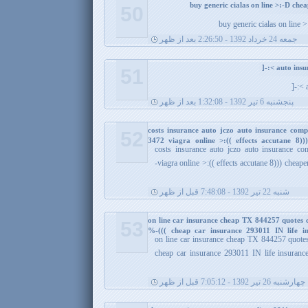
50
buy generic cialas on line 
جمعه 24 خرداد 1392 - 2:26:50 بعد از ظهر
51
پنجشنبه 6 تیر 1392 - 1:32:08 بعد از ظهر
costs insurance auto jczo auto insurance comp
52
3472 viagra online >:(( effects accutane 8)
costs insurance auto jczo auto insurance c
viagra online >:(( effects accutane 8))) cheaper cialis =OOO auto cheap insurance 8-
شنبه 22 تیر 1392 - 7:48:08 قبل از ظهر
on line car insurance cheap TX 844257 quotes c
53
%-((( cheap car insurance 293011 IN life i
on line car insurance cheap TX 844257 quotes
cheap car insurance 293011 IN life insurance
چهارشنبه 26 تیر 1392 - 7:05:12 قبل از ظهر