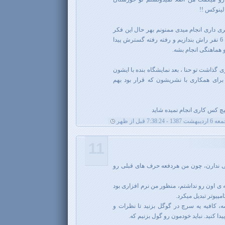
لینوکس !!
ری داری انجام میدی ممنونم بهر حال این فکر
میکنم ما بتونیم در حال حاضر با 5 تا 6 نفر راش بندازیم و رفته رفته گسترش پیدا
 و هماهنگی انجام بشه.
 گذاشت تو حنا ، بعد نمایشگاه بنده با ایشون
برای همکاری با نشریشون که قرار بود بهم
چ کس کاری انجام نمیده شاید
ردیبهشت 1387 - 7:38:24 قبل از ظهر
11
نی ندارن، چون من هردفعه حرف های قبلی رو
 ی اون رو نداشتم، منظور من نرم افزاری بود
پیوتر تبدیل میکرد.
 کافیه یه سرچ در گوگل بزنید تا نظرات و
ا کنید. نباید خودمون رو گول بزنیم که.