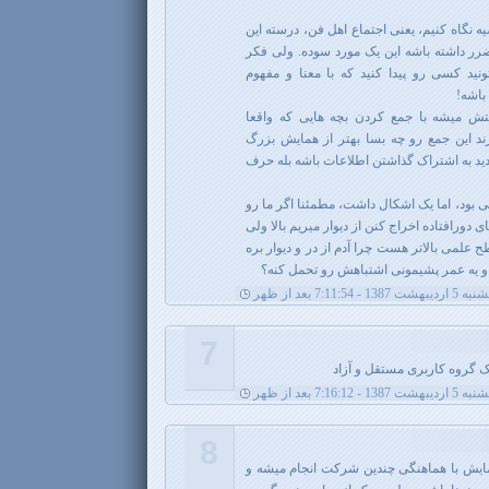
یه نگاه کنیم، یعنی اجتماع اهل فن، درسته این
رر داشته باشه این یک مورد سوده. ولی فکر
نید کسی رو پیدا کنید که با معنا و مفهوم
باشه!
 میشه با جمع کردن بچه هایی که واقعا
ند این جمع رو چه بسا بهتر از همایش بزرگ
دید به اشتراک گذاشتن اطلاعات باشه بله حرف
 بود، اما یک اشکال داشت، مطمئنا اگر ما رو
ورافتاده اخراج کنن از دیوار میریم بالا ولی
علمی بالاتر هست چرا آدم از در و دیوار بره
 و یه عمر پشیمونی اشتباهش رو تحمل کنه؟
شت 1387 - 7:11:54 بعد از ظهر
7
ک گروه کاربری مستقل و آزاد
شت 1387 - 7:16:12 بعد از ظهر
8
 همایش با هماهنگی چندین شرکت انجام میشه و