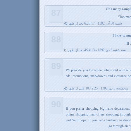
87
Too many
شنبه 30 آذر 1392 - 6:28:17 بعد از ظهر
88
I'll
سه شنبه 3 دی 1392 - 4:24:13 بعد از ظهر
89
We provide you the when, where and with what
ads, promotions, markdowns and clearance pri
پنجشنبه 5 دی 1392 - 10:42:25 قبل از ظهر
90
If you prefer shopping big name department s
online shopping mall offers shopping through 
and Net Shops. If you had a tendency to shop 
go through an on