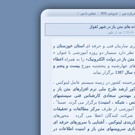
باره من
|
خروجي RSS
|
تماس با من
]
 های متن باز در شهر اهواز
ری سازمان فنی و حرفه ای
استان خوزستان
و
نظر دارد سمینار دو روزه آموزشی با عنوان
«
تن باز در دولت الکترونیک»
را به همراه
اعطاء
ای چهارشنیه و پنجشنبه مورخ
بیست و پنجم و
ل 1387
برگزار نماید.
 برجسته کشور در زمینه سیستم عامل لینوکس ،
ر ارشد طرح ملی نرم افزارهای متن باز
و
و
مهندس سجادی کارشناس فنی سیستمهای
س ، شبکه ، امنیت)
برگزار می گردد. ضمنا ً ،
گاه آموزشی از طرف
مرکز مطالعات و تحقیقات
شرکت کنندگان اعطا می گردد . محورهای
ربندی لینوکس
،
آشنایی با سرورهای حرفه ای
سازی سرویسهای متن باز و امنیت اطلاعات در