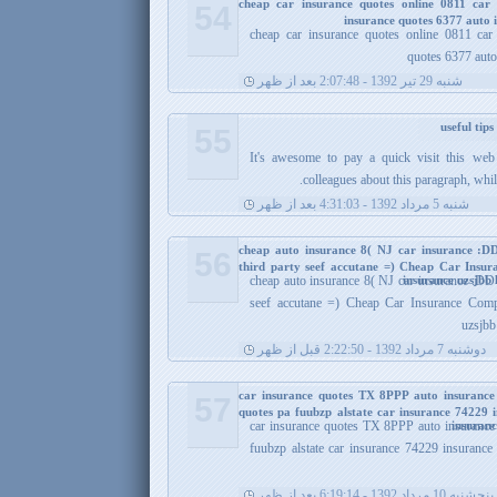
cheap car insurance quotes online 0811 car 
54
insurance quotes 6377 auto 
cheap car insurance quotes online 0811 car
quotes 6377 auto
شنبه 29 تیر 1392 - 2:07:48 بعد از ظهر
55
It's awesome to pay a quick visit this web
colleagues about this paragraph, whil
شنبه 5 مرداد 1392 - 4:31:03 بعد از ظهر
cheap auto insurance 8( NJ car insurance :D
56
third party seef accutane =) Cheap Car Insu
insurance uzsjbb 
cheap auto insurance 8( NJ car insurance :DD 
seef accutane =) Cheap Car Insurance Comp
uzsjbb
دوشنبه 7 مرداد 1392 - 2:22:50 قبل از ظهر
car insurance quotes TX 8PPP auto insurance
57
quotes pa fuubzp alstate car insurance 74229 i
insuranc
car insurance quotes TX 8PPP auto insurance 
fuubzp alstate car insurance 74229 insurance 
پنجشنبه 10 مرداد 1392 - 6:19:14 بعد از ظهر