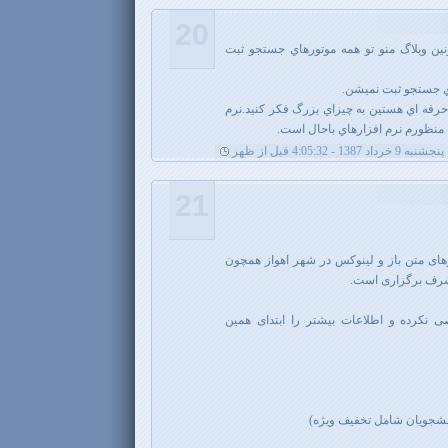
20
نين وبلاگ منو تو همه موتورهاي جستجو ثبت
اي جستجو ثبت نميشن.
حرفه اي هستين به چيزاي بزرگ فكر كنيد.نرم
 منظورم نرم افزارهاي باحال است.
پنجشنبه 9 خرداد 1387 - 4:05:32 قبل از ظهر
21
ای متن باز و لینوکس در شهر اهواز همچون
 شرف برگزاری است.
 نکرده و اطلاعات بیشتر را ابتدای همین