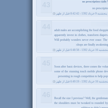
43
no prescripti
پنجشنبه 9 خرداد 1392 - 8:42:42 قبل از ظهر
44
adult males are accomplishing the food shopping
apparently invest in clothes, transform diapers
Will probably wonders never ever cease. The 
shops are finally awakening 
جشنبه 16 خرداد 1392 - 6:48:58 قبل از ظهر
45
Soon after basic devices, there comes the volu
some of the stunning touch mobile phone dev
presenting in rough competition to help pop
جشنبه 16 خرداد 1392 - 6:49:19 قبل از ظهر
46
Recall the size I previous? Well, the gentleman
the shoulders must be tweaked to rounded by 
addition to didn’t appea