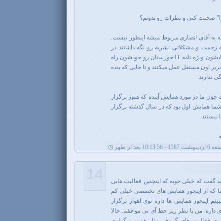
را" صحبت کنی و نظرات رو بدونم؟
ه به آقای انصاری مربوط میشه اینطور نیست.
 زحمت و مشکلاتی نشریه رو نگه داشتند در
حالی که اصلاً اجباری نبود. از طرفی ایشون ویژه نامه IT خوزستان رو خودشون راه
حریر اون مستقل عمل میکنند و تا جایی که بنده
 ندارند.
چون ما در مورد همایش آینده که هنوز برگزار
شما همایش اول بود که در سال گذشته برگزار
 نیستند.
.
بهشت 1387 - 10:13:56 بعد از ظهر
14
د گفت که خیلی خوبه که اینچنین فعالیت هایی
ا که از اینجور همایش های تخصصی خیلی کم
ینم اینجور همایش ها داره توی اهواز برگزار
داره. من با نظر زیر خط آی تی موافقم. حالا
سری فعالیت های گروهی مثل همین برگزاری