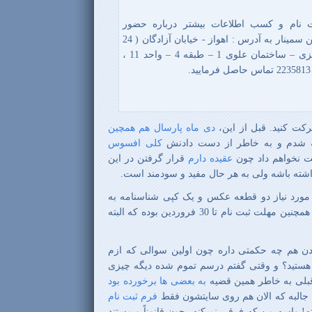
نام و کسب اطلاعات بیشتر درباره حضور
نمایندگان مورد نظرتان در این سمینار به آدرس : اهواز - خیابان آزادگان ( 24
متری ) جنب بانک سپه مرکزی – ساختمان علوی 1 – طبقه 4 – واحد 11 ،
کت کنید. قبل از این،
دی ماه پارسال هم همچین
 شدم و به خاطر از دست دادنش
کلی افسوس
ت نخواهم داد چون
عقیده دارم
قرار گرفتن در این
اشته باشه ولی به هر حال مفید و سودمند است.
مورد نیاز دو قطعه عکس و یک کپی شناسنامه به
همراه مبلغ 15.000 تومان است. همچنین مهلت ثبت نام تا 30 فروردین بوده که البته
بودن هم چه حکمتی داره چون اولین سوالی که ازم
و هستید؟ و وقتی گفتم درسم تموم شده دیگه چیزی
قبلی به خاطر همین قضیه
به بعضی ها برخورده بود
 جالبه که الان هم روی سایتشون فقط
فرم ثبت نام
 واسه من که فرقی نمیکنه، چون قانوناً و مستند