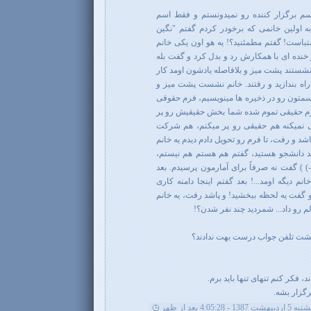
اسم برگزار کننده رو نمیدونستم و فقط اسم
ه اولین خانمی که برخودر کردم گفتم "نگین
باست! گفتم مطمئنید؟! یه هو اون یکی خانم
و خنده ای با همکارش رد و بدل کرد و گفت بله
 نشستند پشت میز و بلافاصله یادشون اومد کار
راه بندازید و رفتند. خانم نشست پشت میز و
متون رو در ذخیره ها مینویسیم، فرم حقوقی
فرم حقیقی تموم شده شما بخش حقیقیش رو پر
 نمیکنه هم حقیقی رو پر میکنم، هم شرکت
اشد و رفت، تا فرم رو تحویل دادم دیدم یه خانم
ید دانشجو هستید، گفتم هم هستم هم نیستم،
-) ) گفت نه صرفاً برای آمارمون پرسیدم. بعد
 دیگه اومد...! بعد گفتم اینجا دامنه کاری
 و گفت یه لحظه ببخشید! و پاشد رفت، یه خانم
 رو داد... شمردید چند نفر شدن؟!
ز پشت تلفن جواب درست بهت ندادند؟
، فکر کنم تنهای تنها باید برم.
رگزار بشه.
شت 1387 - 4:05:28 بعد از ظهر