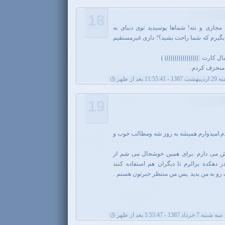
18
مجازی و نته! شماها پوسیدید توی دنیای به
بگیرم که شما راحت بشید؟! داری غیرمستقیم
 کارت :))))))))))))))))) )
 منحرف کردم.
11:55:4 بعد از ظهر
19
دم.امیدوارم همیشه به روز شه ومطالب خوب و
ش می دارم .برای همین خوشحال می شم از
 دهکده بزالرم تا دیگران هم استفاده کنند
 رو به من بدید .پس من منتظر خبرتون هستم .
سه شنبه 7 خرداد 1387 - 1:55:47 بعد از ظهر