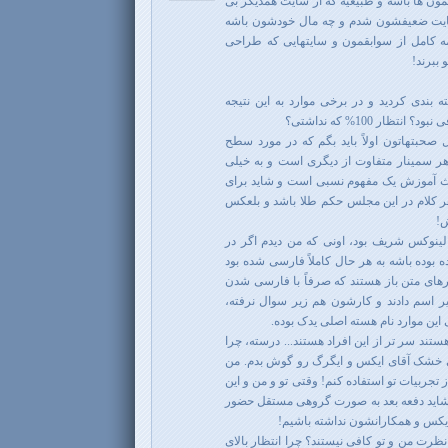
مون ها باشه و طبیعیه که از سایت همدیگر بی
ه سایت ضعیفشون شدم و چه مال خودشون باشه
مه کامل از سوابقمون و سایتهایی که طراحی
ببرند!
بندی کردید و در برخی موارد به این نتیجه
ظار 100% که نداشتی؟
صحبتهاتون اولاً باید بگم که در مورد سطح
ر سمینار متفاوت از دیگری است و به خیلی
ث آموزش یک مفهوم نسبی است و شاید برای
ر کلام در این مجلس حکم طلا باشد و بلعکس
!
لینوکس شریف بود، اونی که من دیدم اگر در
 بوده باشه به هر حال کاملاً فارسی شده بود
های متن باز هستند که صرفاً با فارسی شدن
یر اسم دادند و کارشون هم زیر سوال نرفته،
 این موارد نام هسته اصلی یدک بوده.
ستند سر تر از این افراد هستند... درسته، چرا
 خشک آقای ایکس و ایگرگ رو گوش بدم. من
از تجربیات تو استفاده کنم! وقتی تو و من و این
یم. شاید دفعه بعد به صورت گروهی مستقل حضور
 ایکس و همکارانشون نداشته باشیم!
نظرت من و تو کافی نیستند؟ چرا انتظار بالای