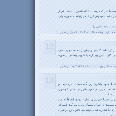
ه یا شرکت ربط پیدا کنه همین میشه، بدتر از
ل بشه! نمیدونم این عصرارتباط چطوریه ولی
اید داشته باشی ;)
1387 - 11:15:35 قبل از ظهر
12
 تر باشه كه نبود و بيش از حد به موارد جنبي
كار با اون بپردازه يا تفهيم بيشتر از نحويه
عه 6 اردیبهشت 1387 - 5:04:15 بعد از ظهر
13
قط جلوی پاشون رو نگاه میکنند. من ندیده و
استعدادهایی در همین شهر و استان خودمون
 میکنند...
ید، حتما سرشون شلوغ بوده. اتفاقاً به من
 میتونید به عنوان مهمان ویژه شرکت کنید که
کاری با نشریه هم میتونید مقالاتتون رو براشون
کرد.