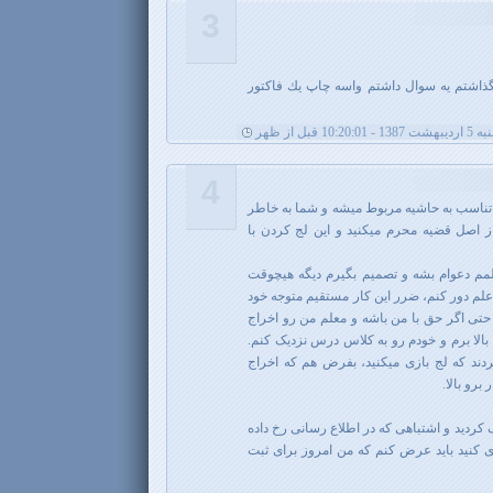
3
ذاشتم يه سوال داشتم واسه چاپ يك فاكتور
10:20:0 قبل از ظهر
4
ن تناسب به حاشیه مربوط میشه و شما به خاطر
ز اصل قضیه محرم میکنید و این لج کردن با
لمم دعوام بشه و تصمیم بگیرم دیگه هیچوقت
علم دور کنم، ضرر این کار مستقیم متوجه خود
تی اگر حق با من باشه و معلم من رو اخراج
بالا برم و خودم رو به کلاس درس نزدیک کنم.
ردند که لج بازی میکنید، بفرض هم که اخراج
برو بالا.
 کردید و اشتباهی که در اطلاع رسانی رخ داده
 کنید باید عرض کنم که من امروز برای ثبت