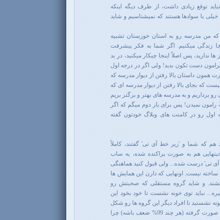
 نباید توقع زیادی داشت، از طرف دیگه اینکه
یلی با سوادها هستند که نمیشناسیم و شاید
که من مدرسه رو به استان خوزستان تشبیه
نجا زندگی میکنیم. اگر شما به فکر پیشرفت
 ندارید، پس اصلاً اینجا چیکار میکنید، در بد
 برامون دست تکون بدید! ولی اگر در درجه اول
 همون داستان بالا رفتن از دیوار مدرسه که
ست که بجای بالا رفتن از دیوار مدرسه ای که
 برداریم و به مدرسه های بهتر و بزگتر بریم
 رامون نمیدن! پس برای بار دوم میگم که اگر
عه اول رو در کامنت های وبلاگ خودتون گفته
هم که شما و 'زیر خط آی تی' گفتند، کاملاً
حبتهایی هم به صورت پراکنده شده، یه ساب
آی تی' درست شده... ولی قبول کنید هماهنگی
ساخته نیست. اونهایی که دارن این همایش ها
کشند. و شاید گروه مستقلی که صحبتش رو
ه... نباید توی خونه نشست تا خود بخود این
نه نشستید تا افراد دیگر این گروه ها رو شکل
بدن، چرا حالا که بعد n سال حرکتی صورت گرفته (هر چند 99% ضعف باشه) چرا