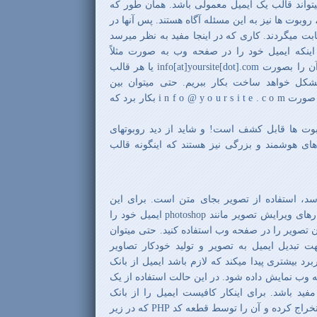
یتواند قالب یک ایمیل معمولی باشد. همان طور که
روبوت ها نیز به این مسئله آگاه هستند. پس آنها در
 ثابت میگردند. کاری که در اینجا مفید به نظر میرسد
نکه ایمیل خود را در صفحه وب به صورت مثلاً
info@yoursite.com بکار ببریم، آن را بصورت info[at]yoursite[dot].com یا هر قالب
شکل خواهد ساخت بکار ببریم. حتی میتوان بین
کارکترهای ایمیل از فاصله بدین صورت i n f o @ y o u r s i t e . c o m بکار برد که
وت ها قابل کشف است! و شاید از دید روبوتهای
ای هوشمند و بزرگی نیز هستند که اینگونه قالب
د، استفاده از تصویر بجای متن است. برای این
منظور کافیست توسط نرم افزارهای ویرایش تصویر مانند photoshop ایمیل خود را
 تصویر را در صفحه وب استفاده کنید. حتی میتوان
تبدیل ایمیل به تصویر و تولید خودکار تصاویر
برد بیشتری پیدا میکند که لازم باشد ایمیل از بانک
 وب نمایش داده شود. در این حالت استفاده از یک
زبان PHP میتواند مفید باشد. برای اینکار کافیست ایمیل را از بانک
اطلاعاتی و یا هر منبع دیگری استخراج کرده و آن را توسط قطعه کد PHP که در زیر