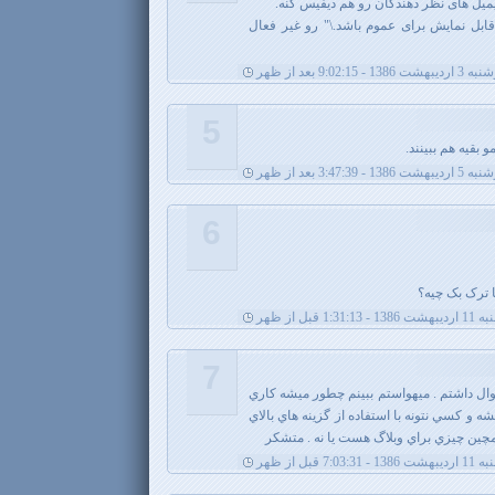
یل های نظر دهندگان رو هم دیفیس کنه.
 قابل نمایش برای عموم باشد.\" رو غیر فعال
یبهشت 1386 - 9:02:15 بعد از ظهر
5
 بقیه هم ببینند.
1386 - 3:47:39 بعد از ظهر
6
ا ترک بک چیه؟
1:31:1 قبل از ظهر
7
ال داشتم . ميهواستم ببينم چطور ميشه كاري
و كسي نتونه با استفاده از گزينه هاي بالاي
ا همچين چيزي براي وبلاگ هست يا نه . متشكر
7:03:3 قبل از ظهر