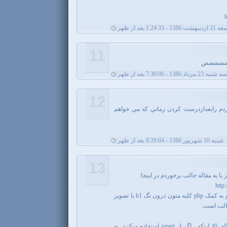
h
یبهشت 1386 - 1:24:33 بعد از ظهر
11
ضضضضض
سه شنبه 23 مرداد 1386 - 7:30:06 بعد از ظهر
12
م رابعدازدرست كردن زماني كه مي خواهم
شنبه 10 شهریور 1386 - 8:28:04 بعد از ظهر
13
 با یه مقاله جالب برخوردم در اینجا:
http
در این روش، توسط جاوا اسکریپت و به کمک php کلیه متون درون تگ h1 با تصویر
الب است.
یه نکته دیگه در مورد روش سوم مقاله بالا اینکه ، اگر از smart استفاده میکنید. به