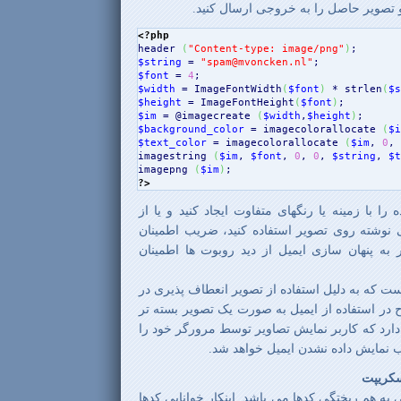
و تصویر حاصل را به خروجی ارسال کنید.
<?php
header
(
"Content-type: image/png"
)
$string
 = 
"spam@mvoncken.nl"
$font
 = 
4
$width
 = ImageFontWidth
(
$font
)
 * 
strlen
(
$s
$height
 = ImageFontHeight
(
$font
)
$im
 = @imagecreate 
(
$width
,
$height
)
$background_color
 = imagecolorallocate 
(
$i
$text_color
 = imagecolorallocate 
(
$im
, 
0
, 
imagestring 
(
$im
, 
$font
, 
0
, 
0
, 
$string
, 
$t
imagepng 
(
$im
)
?>
ا با زمینه یا رنگهای متفاوت ایجاد کنید و یا از
نوشته روی تصویر استفاده کنید، ضریب اطمینان
تر به پنهان سازی ایمیل از دید روبوت ها اطمینان
 که به دلیل استفاده از تصویر انعطاف پذیری در
در استفاده از ایمیل به صورت یک تصویر بسته تر
ارد که کاربر نمایش تصاویر توسط مرورگر خود را
نمایش داده نشدن ایمیل خواهد شد.
سکریپت
ه معنی به هم ریختگی کدها می باشد. اینکار خوانایی کدها