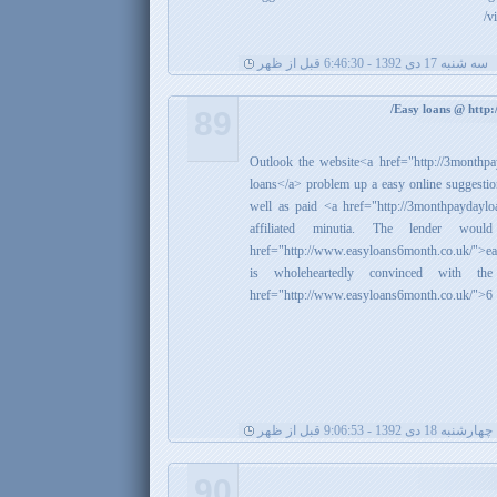
v
سه شنبه 17 دی 1392 - 6:46:30 قبل از ظهر
89
Outlook the website<a href="http://3monthp
loans</a> problem up a easy online suggestion
well as paid <a href="http://3monthpaydayl
affiliated minutia. The lender woul
href="http://www.easyloans6month.co.uk/">eas
is wholeheartedly convinced with t
href="http://www.easyloans6month.co.uk/
چهارشنبه 18 دی 1392 - 9:06:53 قبل از ظهر
90