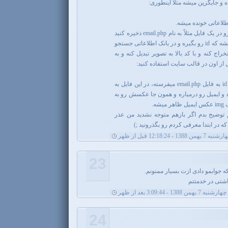
ه و جایگزین میشه مثلاً اینطوری:
کاری که شما باید بکنید سورس بالا رو در یک فایل مثلاً به نام email.php ذخیره کنید
به طوری که در ابتدای فایل مشخص بشه که id رو بگیره و در بانک اطلاعاتی جستجو
 متناظر با اون id رو استخراج کنه و با کد بالا به تصویر تبدیل کنه و به
از اون در قالب سایت استفاده کنید:
این میاد عدد 13 رو به صورت متغییر id به فایل email.php میفرسته، در این فایل به
 متناظر با عدد 13 میگرده و ایمیل رو درمیاره و همون جا عکسش رو به
ه.
م توضیح بدم اگر بازهم متوجه نشدید من عذر
ه در ابتدا معرفی کردم رو بگذرونید ;)
به 7 بهمن 1388 - 12:18:24 قبل از ظهر
23
 جوابمو دادی ازت بسیار ممنونم.
اشتی در خدمتتم
چهارشنبه 7 بهمن 1388 - 3:09:44 بعد از ظهر
24