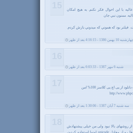
15
اليه با اين احوال فكر نكنم. به هيچ امكان
ليه. ممنون نبي جان
ي كه روش 3 رو ميگفت. فيلتر بود كه هموني كه ميدوني بازش كردم.
رشنبه 10 بهمن 1386 - 4:16:15 بعد از ظهر
16
شنبه 6 مهر 1387 - 6:03:33 بعد از ظهر
17
از پی اچ پی کلاسز 100% امن
http://www.phpc
سه شنبه 7 آبان 1387 - 1:30:06 بعد از ظهر
18
ز روشهای بالا نبود ولی من خیلی پیشنهادش
نمیکنم، چون شما تنها برخی کارکترها رو از معادل unicode اونها استفاده کردید،