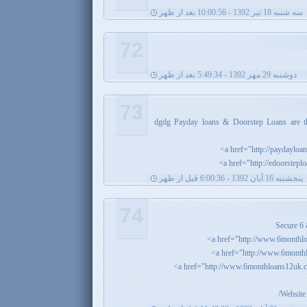
سه شنبه 18 تیر 1392 - 10:00:56 بعد از ظهر
72
دوشنبه 29 مهر 1392 - 5:49:34 بعد از ظهر
73
dgdg Payday loans & Doorstep Loans are th
پنجشنبه 16 آبان 1392 - 6:00:36 قبل از ظهر
74
Secure 6
Website