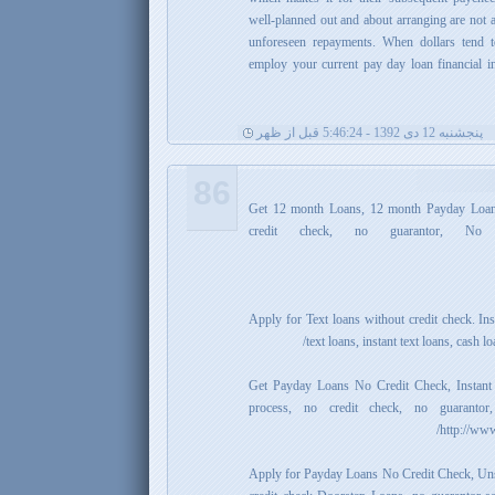
well-planned out and about arranging are not a
unforeseen repayments. When dollars tend to
employ your current pay day loan financial in
پنجشنبه 12 دی 1392 - 5:46:24 قبل از ظهر
86
Get 12 month Loans, 12 month Payday Loans
credit check, no guarantor, N
Apply for Text loans without credit check. In
text loans, instant text loans, cash 
Get Payday Loans No Credit Check, Instant
process, no credit check, no guarant
http://www
Apply for Payday Loans No Credit Check, Uns