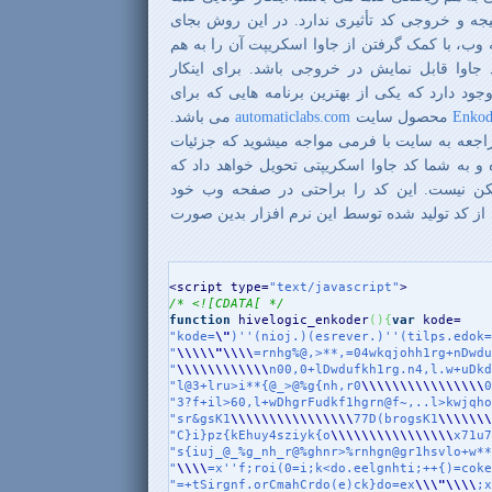
یجه و خروجی کد تأثیری ندارد. در این روش بجای
وب، با کمک گرفتن از جاوا اسکریپت آن را به هم
 جاوا قابل نمایش در خروجی باشد. برای اینکار
وجود دارد که یکی از بهترین برنامه هایی که برای
Enkod
محصول سایت
automaticlabs.com
می باشد.
اجعه به سایت با فرمی مواجه میشوید که جزئیات
 و به شما کد جاوا اسکریپتی تحویل خواهد داد که
مکن نیست. این کد را براحتی در صفحه وب خود
 ای از کد تولید شده توسط این نرم افزار بدین صورت
<script type=
"text/javascript"
/* <![CDATA[ */
function
 hivelogic_enkoder
(
)
{
var
"kode=
\"
)''(nioj.)(esrever.)''(tilps.edok=
"
\\
\\
\"
\\
\\
=rnhg%@,>**,=04wkqjohh1rg+nDwdu
"
\\
\\
\\
\\
\\
\\
n00,0+lDwdufkh1rg.n4,l.w+uDkd
"l@3+lru>i**{@_>@%g{nh,r0
\\
\\
\\
\\
\\
\\
\\
\\
0
"3?f+il>60,l+wDhgrFudkf1hgrn@f~,..l>kwjqho
"sr&gsK1
\\
\\
\\
\\
\\
\\
\\
\\
77D(brogsK1
\\
\\
\\
\
"C}i}pz{kEhuy4sziyk{o
\\
\\
\\
\\
\\
\\
\\
\\
x71u7
"s{iuj_@_%g_nh_r@%ghnr>%rnhgn@gr1hsvlo+w**
"
\\
\\
=x''f;roi(0=i;k<do.eelgnhti;++{)=coke
"=+tSirgnf.orCmahCrdo(e)ck}do=ex
\\
\"
\\
\\
;x