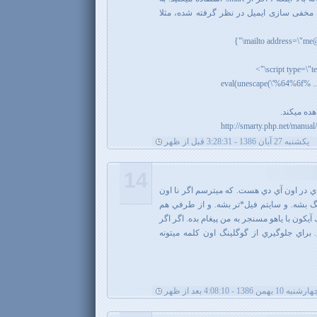
خفی سازی ایمیل در نظر گرفته شده، مثلا
eval(unescape(\'%64%6f% .
هده میکند.
يکشنبه 27 آبان 1386 - 3:28:31 قبل از ظهر
14
اي در اون آي دي هست. كه ميترسم اگر نا اون
نگ بشه. و سايتم فيل*تر بشه. و از طرفي هم
 آيكون با ياهو مسنجر به من پيغام بده. اگر اگر
 براي جلوگيري از گوگلينگ اون كلمه ميتونه
رشنبه 10 بهمن 1386 - 4:08:10 بعد از ظهر