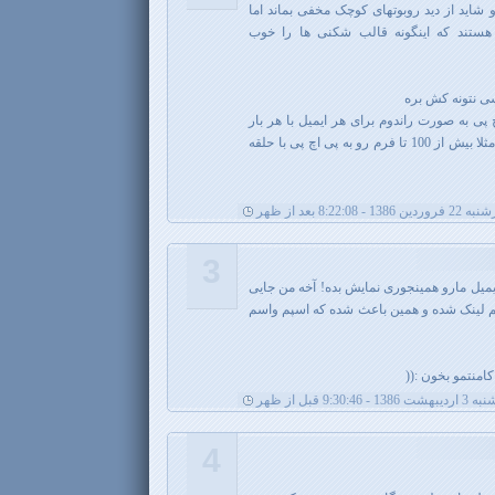
اید از دید روبوتهای کوچک مخفی بماند اما
هستند که اینگونه قالب شکنی ها را خوب
ی نتونه کش بره
 پی به صورت راندوم برای هر ایمیل با هر بار
بارگذاری یه فرم جدا رو نمایش بدیم مثلا بیش از 100 تا فرم رو به پی اچ پی با حلقه
ن 1386 - 8:22:08 بعد از ظهر
3
ایمیل مارو همینجوری نمایش بده! آخه من جایی
اشتم لینک شده و همین باعث شده که اسپم واسم
امنتمو بخون :((
ت 1386 - 9:30:46 قبل از ظهر
4