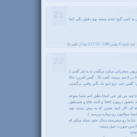
21
ن یه کمی گیج شدم میشه بهم دقیق بگی کجا
سه شنبه 6 بهمن 1388 - 2:17:53 بعد از ظهر
22
ببین دوست من، امروز یه نفر توی تلوزیون سخنرانی میکرد میگفت به یه نفر گفتن 2
در 2 چند میشه گفت 4 ، گفتن خوبه! 6 در 6 چند میشه، گفت 36 ، گفتن آفرین! حالا
دونم! گفتن خب برو اینو یاد بگیر وقتی برگشتی
الان شما اگر ندونید متد href از تگ a چیه من هر چی اینجا نطق کنم شما متوجه
منظور من نمیشید. پیشنهاد میکنم یه تحقیق درمورد html و البته php و همینطور
حرفه ای کار کنید. همین که یه پیش زمینه توی
ینجا سوالتون رو دوباره بپرسید :)
بابا ما رو میفرسته دنبال نخود سیاه میگم که