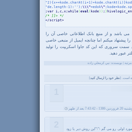
"2){x+=kode.charAt(i+1)+kode.charAt(i)}kod
"de.length-1):'');
\\
\"
=edok
\"
;kode=kode.sp

;var i,c,x;while
(
eval
(
kode
)
)
;
}
hivelogic_en
/* ]]> */

</script>

می باشد و از منبع بانک اطلاعاتی خاصی آن را
را پیشنهاد میکنم اما چنانچه ایمیل از منبعی خاصی
کد سمت سروری که این کد جاوا اسکریپت را تولید
لتر عبور دهید.
 است. [
نظر خود را ارسال کنيد
]
1
فروردین 1386 - 7:43:42 بعد از ظهر
2
رد اولی رو می گم \"\"این روش دیر یا زود