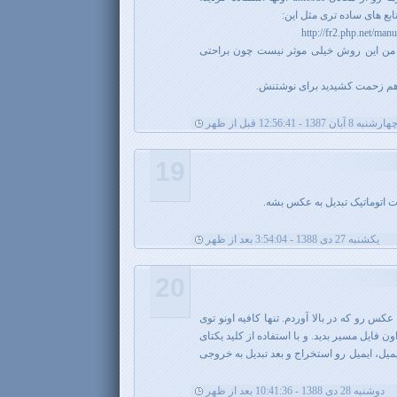
تابع های ساده تری مثل این:
http://fr2.php.net/man
ظر من این روش خیلی موثر نیست چون براحتی
هم زحمت کشیدید برای نوشتنش.
هارشنبه 8 آبان 1387 - 12:56:41 قبل از ظهر
19
ت اتوماتیک تبدیل به عکس بشه.
يکشنبه 27 دی 1388 - 3:54:04 بعد از ظهر
20
س رو که در بالا آوردم. تنها کافیه اونو توی
کنید و در href لینک به اون فایل مسیر بدید. و با استفاده از کلید یکتای
میل، ایمیل رو استخراج و بعد تبدیل به خروجی
دوشنبه 28 دی 1388 - 10:41:36 بعد از ظهر