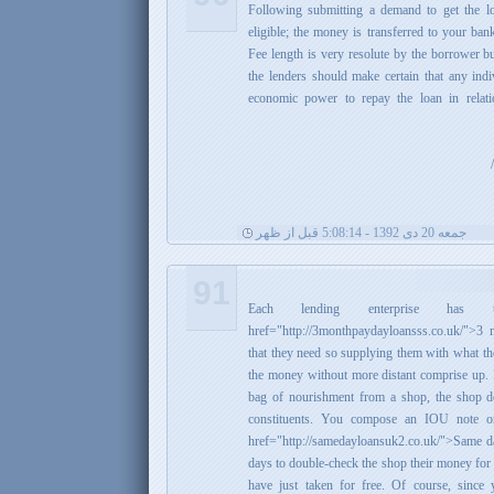
Following submitting a demand to get the l
eligible; the money is transferred to your ban
Fee length is very resolute by the borrower bu
the lenders should make certain that any indi
economic power to repay the loan in relati
جمعه 20 دی 1392 - 5:08:14 قبل از ظهر
91
Each lending enterprise ha
href="http://3monthpaydayloansss.co.uk/">
that they need so supplying them with what th
the money without more distant comprise up. I
bag of nourishment from a shop, the shop d
constituents. You compose an IOU note or 
href="http://samedayloansuk2.co.uk/">Same 
days to double-check the shop their money for 
have just taken for free. Of course, since