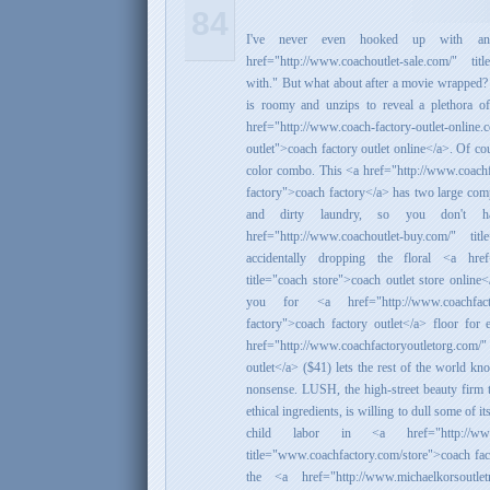
84
I've never even hooked up with a
href="http://www.coachoutlet-sale.com/" ti
with." But what about after a movie wrapped? 
is roomy and unzips to reveal a plethora o
href="http://www.coach-factory-outlet-o
outlet">coach factory outlet online</a>. Of cou
color combo. This <a href="http://www.coachf
factory">coach factory</a> has two large comp
and dirty laundry, so you don't 
href="http://www.coachoutlet-buy.com/" tit
accidentally dropping the floral <a href=
title="coach store">coach outlet store onlin
you for <a href="http://www.coachfactor
factory">coach factory outlet</a> floor for
href="http://www.coachfactoryoutletorg.com/"
outlet</a> ($41) lets the rest of the world kn
nonsense. LUSH, the high-street beauty firm th
ethical ingredients, is willing to dull some of i
child labor in <a href="http://www.co
title="www.coachfactory.com/store">coach fac
the <a href="http://www.michaelkorsoutlet