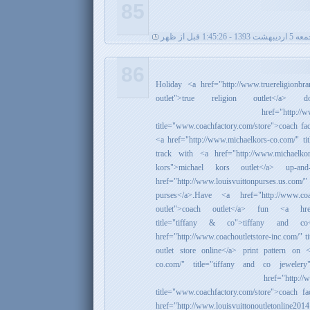
85
ردیبهشت 1393 - 1:45:26 قبل از ظهر
86
Holiday <a href="http://www.truereligionbran
outlet">true religion outlet</
href="http://w
title="www.coachfactory.com/store">coach fac
<a href="http://www.michaelkors-co.com/" ti
track with <a href="http://www.michaelkors
kors">michael kors outlet</a> up-a
href="http://www.louisvuittonpurses.us.com/"
purses</a>.Have <a href="http://www.coach
outlet">coach outlet</a> fun <a href="h
title="tiffany & co">tiffany and
href="http://www.coachoutletstore-inc.com/" ti
outlet store online</a> print pattern on <
co.com/" title="tiffany and co jeweler
href="http://
title="www.coachfactory.com/store">coach f
href="http://www.louisvuittonoutletonline20