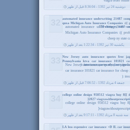
viagra order online
دوشنبه 24 تیر 1392 - 8:36:04 قبل از ظهر
automated insurance underwriting 21487 com
32
qnxa Michigan Auto Insurance Companies :(( pro
778 cheep ny state ca
automated insurance underwriting 21487 c
Michigan Auto Insurance Companies :(( profes
cheep ny state c
يکشنبه 30 تیر 1392 - 1:22:34 بعد از ظهر
New Jersey auto insurance quotes free jaga
33
Pennsylvania ktva car insurance 101821 c
insurance quotes nfyq auto insuran
New Jersey auto insurance quotes free jaga lia
car insurance 101821 car insurance for cheap
insu
جمعه 4 مرداد 1392 - 7:06:52 قبل از ظهر
college online design 958512 viagra buy 8[[ di
34
2027 viagrawithoutprescriptio
college online design 958512 viagra buy 8[[
viagrawithoutprescript
سه شنبه 8 مرداد 1392 - 9:17:11 بعد از ظهر
LA less expensive car inurance =D IL car ins