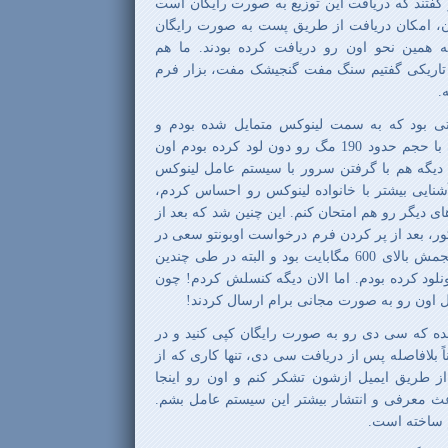
گفتند که دریافت این توزیع به صورت رایگان است
گان، امکان دریافت از طریق پست به صورت رایگان
 همین نحو اون رو دریافت کرده بودند. ما هم
تاریکی گفتیم سنگ مفت گنجیشک مفت، بزار فرم
.
ی بود که به سمت لینوکس متمایل شده بودم و
با حجم حدود 190 مگ رو دون لود کرده بودم اون
دیگه هم با گرفتن سرور با سیستم عامل لینوکس
شنایی بیشتر با خانواده لینوکس رو احساس کردم،
های دیگر رو هم امتحان کنم. این چنین شد که بعد از
ر، بعد از پر کردن فرم درخواست اوبونتو سعی در
دون لود کردن اون هم کردم، حجمش بالای 600 مگابایت بود و البته در طی چندین
ون رو دونلود کرده بودم. اما الان دیگه کنسلش کردم! چون
اون رو به صورت مجانی برام ارسال کردند!
 که سی دی رو به صورت رایگان کپی کنید و در
ناً بلافاصله پس از دریافت سی دی، تنها کاری که از
از طریق ایمیل ازشون تشکر کنم و اون رو اینجا
عث معرفی و انتشار بیشتر این سیستم عامل بشم.
م ساخته است.