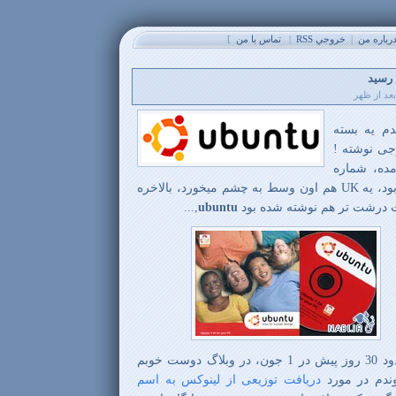
باره من
|
خروجي RSS
|
تماس با من
]
 رسید
دم یه بسته
ی نوشته !
ده، شماره
تلفن هاش مال آفریقای جنوبی بود، یه UK هم اون وسط به چشم میخورد، بالاخره
رت درشت تر هم نوشته شده بود
ubuntu
,...
یادم اومد که چند وقت پیش حدود 30 روز پیش در 1 جون، در وبلاگ دوست خوبم
دم در مورد
دریافت توزیعی از لینوکس به اسم