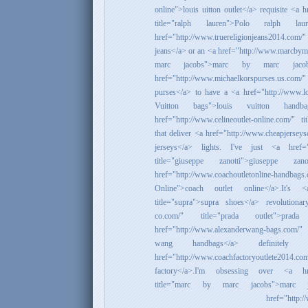
online">louis uitton outlet</a> requisite <a 
title="ralph lauren">Polo ralph la
href="http://www.truereligionjeans2014.com/"
jeans</a> or an <a href="http://www.marcbymar
marc jacobs">marc by marc jaco
href="http://www.michaelkorspurses.us.com/
purses</a> to have a <a href="http://www.lou
Vuitton bags">louis vuitton han
href="http://www.celineoutlet-online.com/" ti
that deliver <a href="http://www.cheapjerseys
jerseys</a> lights. I've just <a href="ht
title="giuseppe zanotti">giuseppe 
href="http://www.coachoutletonline-han
Online">coach outlet online</a>.It's <a
title="supra">supra shoes</a> revolutionar
co.com/" title="prada outlet">pr
href="http://www.alexanderwang-bags.com/"
wang handbags</a> definite
href="http://www.coachfactoryoutlete2014.
factory</a>.I'm obsessing over <a href=
title="marc by marc jacobs">marc
href="http:/