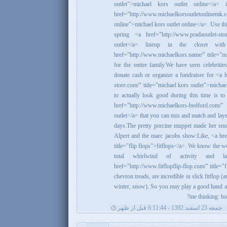
outlet">michael kors outlet online</a
href="http://www.michaelkorsoutletonlinem
online">michael kors outlet online</a>. Use th
spring <a href="http://www.pradaoutlet-sto
outlet</a> lineup in the closet wi
href="http://www.michaelkors.name/" title="m
for the entire family.We have seen celebritie
donate cash or organize a fundraiser for <a h
store.com/" title="michael kors outlet">michae
to actually look good during this time is t
href="http://www.michaelkors-bedford.com/
outlet</a> that you can mix and match and laye
days.The pretty porcine muppet made her sma
Alpert and the marc jacobs show:Like, <a href
title="flip flops">fitflops</a>. We know the we
total whirlwind of activity and 
href="http://www.fitflopflip-flop.com/" title="f
chevron treads, are incredible in slick fitflop 
winter, snow). So you may play a good hand an
me thinking: ho
جمعه 23 اسفند 1392 - 6:11:44 قبل از ظهر