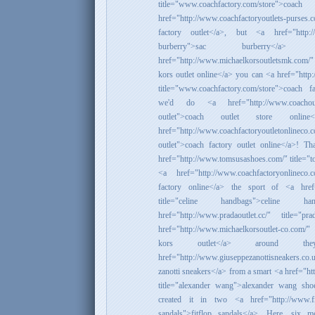
title="www.coachfactory.com/store">co
href="http://www.coachfactoryoutlets-purse
factory outlet</a>, but <a href="http://
burberry">sac burberry<
href="http://www.michaelkorsoutletsmk.com/" 
kors outlet online</a> you can <a href="http:
title="www.coachfactory.com/store">coach f
we'd do <a href="http://www.coachoutlet
outlet">coach outlet store onli
href="http://www.coachfactoryoutletonli
outlet">coach factory outlet online</a>! T
href="http://www.tomsusashoes.com/" title="t
<a href="http://www.coachfactoryonlineco.
factory online</a> the sport of <a href="
title="celine handbags">celine 
href="http://www.pradaoutlet.cc/" title="
href="http://www.michaelkorsoutlet-co.com/" 
kors outlet</a> around th
href="http://www.giuseppezanottisneakers.co.u
zanotti sneakers</a> from a smart <a href="h
title="alexander wang">alexander wang sh
created it in two <a href="http://www.fitf
sandals">fitflop sandals</a>. Here, six 