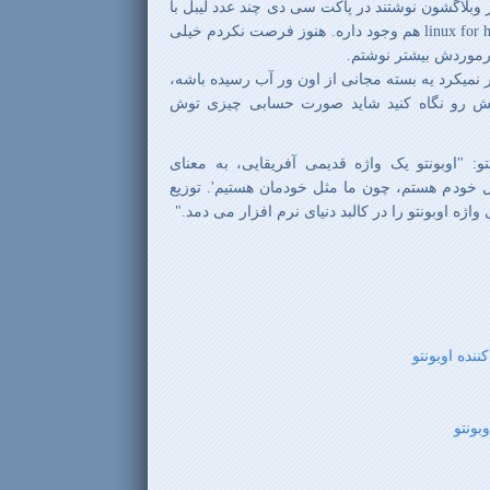
 وبلاگشون نوشتند در پاکت سی دی چند عدد لیبل با
نام ubuntu با شعار linux for human beings هم وجود داره. هنوز فرصت نکردم خیلی
 درموردش بیشتر نوشتم.
 نمیکرد یه بسته مجانی از اون ور آب رسیده باشه،
 رو نگاه کنید شاید صورت حسابی چیزی توش
: "اوبونتو یک واژه قدیمی آفریقایی، به معنای
مثل خودم هستم، چون ما مثل خودمان هستیم'. توزیع
واژه اوبونتو را در کالبد دنیای نرم افزار می دمد."
بونتو