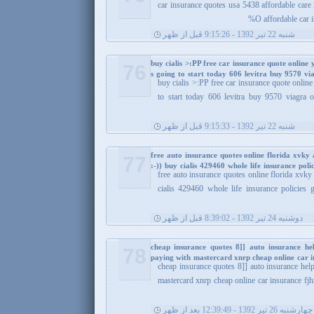
car insurance quotes usa 5438 affordable care
%O affordable car i
شنبه 22 تیر 1392 - 9:15:26 قبل از ظهر
buy cialis >:PP free car insurance quote online 
76
s going to start today 606 levitra buy 9570 viag
buy cialis >:PP free car insurance quote online
to start today 606 levitra buy 9570 viagra on
شنبه 22 تیر 1392 - 9:15:33 قبل از ظهر
free auto insurance quotes online florida xvky 
77
:-)) buy cialis 429460 whole life insurance pol
free auto insurance quotes online florida xvky
cialis 429460 whole life insurance policies
دوشنبه 24 تیر 1392 - 8:39:02 قبل از ظهر
cheap insurance quotes 8]] auto insurance h
78
paying with mastercard xnrp cheap online car i
cheap insurance quotes 8]] auto insurance hel
mastercard xnrp cheap online car insurance fjh
چهارشنبه 26 تیر 1392 - 12:39:49 بعد از ظهر