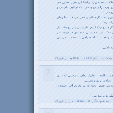
لاک نیست، زیرا در ابتدا این سوال مطرح می
 وب ایرانی وجود دارند که توانایی طراحی و
 دارند؟!
تعوری به شکل مطلوبی عمل می کنند اما زمان
ندارند!
کار ها رو چک کردم. طرح نبی جان رو هفت بار
چک کردم (البته تنها طرحی بود که در IE 5.5 نیز به درستی به نمایش در میومد.) در
 واقعا از اینکه طراحی با سطح علمی نبی
ه باشی.
پنجشنبه 10 آبان 1386 - 10:47:19 بعد از ظهر
7
 و البته از اظهار لطف و محبتی که داری
استاد ما بودی و هستی.
ونی چقدر عجله ای در دقایق آخر رسوندم،
ورت.... میدونم ;-)
سه شنبه 6 آذر 1386 - 3:04:14 قبل از ظهر