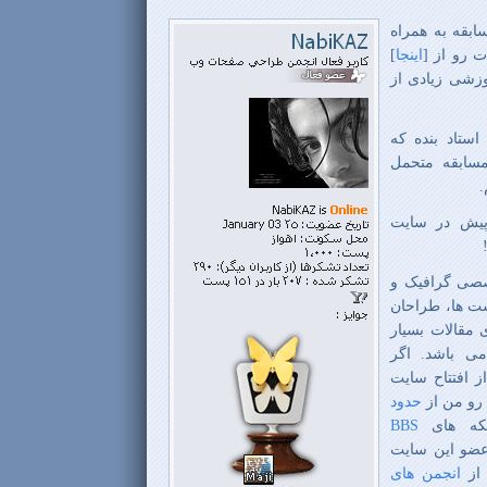
ابقه به همراه
ات رو از
[
اینجا
]
وزشی زیادی از
 استاد بنده که
مسابقه متحمل
.
 پیش در سایت
صی گرافیک و
 ها، طراحان
مقالات بسیار
می باشد. اگر
 که از افتتاح سایت
رو من از
حدود
که های
BBS
 عضو این سایت
از
انجمن های