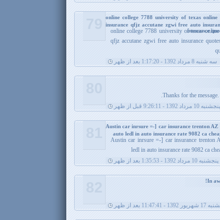
online college 7788 university of texas online
79
insurance qfjz accutane zgwi free auto insura
insurance quo
online college 7788 university of texas online
qfjz accutane zgwi free auto insurance quote
qu
سه شنبه 8 مرداد 1392 - 1:17:20 بعد از ظهر
80
Thanks for the message. I
نجشنبه 10 مرداد 1392 - 9:26:11 قبل از ظهر
Austin car inrsure =-] car insurance trenton A
81
auto ledl in auto insurance rate 9082 ca che
Austin car inrsure =-] car insurance trenton
ledl in auto insurance rate 9082 ca c
پنجشنبه 10 مرداد 1392 - 1:35:53 بعد از ظهر
82
ریور 1392 - 11:47:41 بعد از ظهر