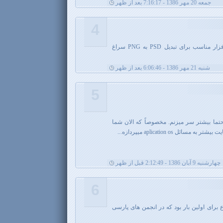
جمعه 20 مهر 1386 - 7:16:17 بعد از ظهر
4
آقا من میخواستم بدونم شما نرم افزار مناسب برای تبدیل PSD به PNG سراغ
شنبه 21 مهر 1386 - 6:06:46 بعد از ظهر
5
تما بیشتر سر میزنم. مخصوصاً که الان شما
ل aplication os میپردازه...
چهارشنبه 9 آبان 1386 - 2:12:49 قبل از ظهر
6
برای اولین بار بود که در انجمن های پارسی