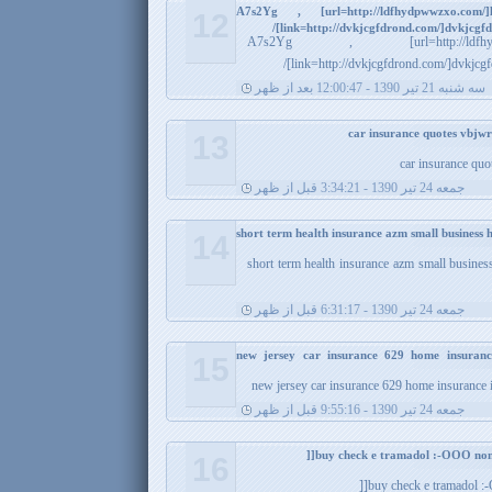
A7s2Yg , [url=http://ldfhydpwwzxo.com/]ld
12
[link=http://dvkjcgfdrond.com/]dvkjcgfdr
A7s2Yg , [url=http://ldfhydpwwzx
[link=http://dvkjcgfdrond.com/]dvkjcgfd
سه شنبه 21 تیر 1390 - 12:00:47 بعد از ظهر
13
car insurance quo
جمعه 24 تیر 1390 - 3:34:21 قبل از ظهر
short term health insurance azm small business 
14
short term health insurance azm small busines
جمعه 24 تیر 1390 - 6:31:17 قبل از ظهر
new jersey car insurance 629 home insuranc
15
new jersey car insurance 629 home insurance i
جمعه 24 تیر 1390 - 9:55:16 قبل از ظهر
16
buy check e tramadol :-O