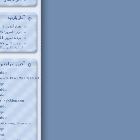
علی فرهادی
آمار بازديد
تعداد آنلاین:
5
بازدید امروز:
75
بازدید دیروز:
21
بازدیـد کــل:
865
از تاريخ: 13 بهمن 1385
آخرين مراجعين
abi.ir
ww.%D9%86%D8%A8%DB%8C.com
ttps:
abi.ir
abi.ir
n--ngb3dxu.com
abi.ir
ttps:
abi.ir
ail.xn--ngb3dxu.com
ttps:
ttps: