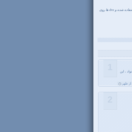
البته سرور هک نشده، تنها از ضعف سایت سرویس دهنده دومین که خارجی بوده استفاده شده و dns ها روی
1
ز نمي خواد ، اين
2