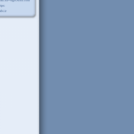
ail.xn--ngb3dxu.com
ttps:
abi.ir