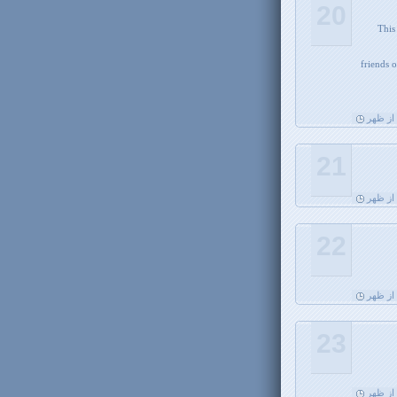
20
This
friends 
21
22
23