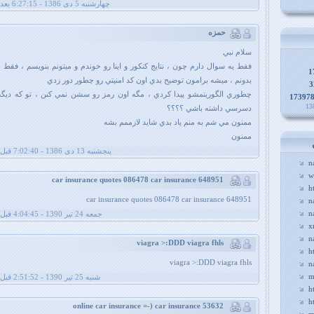
چهارشنبه 5 دی 1386 - 6:27:15 بعد از ظهر
حمزه
سلام نبي
فقط يه سوال دارم چون ، نتايج كنكور و اينا رو خوندم و ميتونم بنويسم ، فقط
1
بدونم ، ميشه برامون توضيح بدي اون كد امنيتي رو چطور دور زدي
3
چطوري الگوريتمشو پيدا كردي ، مگه اون رمز رو سشن نمي كنن ، تو كه ديگه 
17397
دسرسي داشته باشي ؟؟؟؟
ممنون مي شم به منم ياد بدي شايد لازممم بشه
ممنون
پنجشنبه 13 دی 1386 - 7:02:40 قبل از ظهر
n
w
car insurance quotes 086478 car insurance 648951
h
car insurance quotes 086478 car insurance 648951
n
n
جمعه 24 تیر 1390 - 4:04:45 قبل از ظهر
x
n
viagra >:DDD viagra fhls
h
viagra >:DDD viagra fhls
n
m
شنبه 25 تیر 1390 - 2:51:52 قبل از ظهر
h
h
online car insurance =-) car insurance 53632