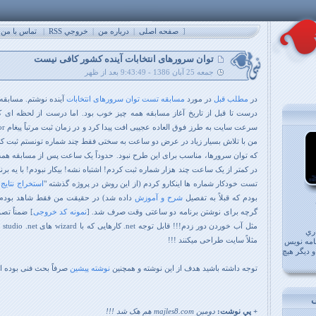
[
صفحه اصلی
|
درباره من
|
خروجي RSS
|
تماس با من
توان سرورهای انتخابات آینده کشور کافی نیست
جمعه 25 آبان 1386 - 9:43:49 بعد از ظهر
در
مطلب قبل
در مورد
مسابقه تست توان سرورهای انتخابات
آینده نوشتم. مسابقه 
من با تلاش بسیار زیاد در عرض دو ساعت به سختی فقط چند شماره تونستم ثبت 
که توان سرورها، مناسب برای این طرح نبود. حدوداً یک ساعت پس از مسابقه همه
تست خودکار شماره ها اینکارو کردم (از این روش در پروژه گذشته "
استخراج نتایج 
بودم که قبلاً به تفصیل
شرح و آموزش
داده شد) در حقیقت من فقط شاهد بودم 
گرچه برای نوشتن برنامه دو ساعتی وقت صرف شد.
[
نمونه کد خروجی
]
ضمناً تصو
ري
مثلاً سایت طراحی میکنند !!!
امه نويس
 دیگر هیچ
توجه داشته باشید هدف از این نوشته و همچنین
نوشته پیشین
صرفاً بحث فنی بوده 
+ پي نوشت:
دومین majles8.com هم هک شد !!!