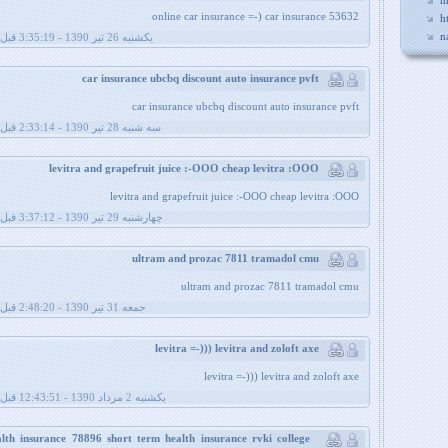
m
online car insurance =-) car insurance 53632
h
n
يکشنبه 26 تیر 1390 - 3:35:19 قبل از ظهر
car insurance ubcbq discount auto insurance pvft
car insurance ubcbq discount auto insurance pvft
سه شنبه 28 تیر 1390 - 2:33:14 قبل از ظهر
levitra and grapefruit juice :-OOO cheap levitra :OOO
levitra and grapefruit juice :-OOO cheap levitra :OOO
چهارشنبه 29 تیر 1390 - 3:37:12 قبل از ظهر
ultram and prozac 7811 tramadol cmu
ultram and prozac 7811 tramadol cmu
جمعه 31 تیر 1390 - 2:48:20 قبل از ظهر
levitra =-))) levitra and zoloft axe
levitra =-))) levitra and zoloft axe
يکشنبه 2 مرداد 1390 - 12:43:51 قبل از ظهر
alth insurance 78896 short term health insurance rvki college