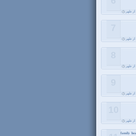
6
7
8
9
10
family he