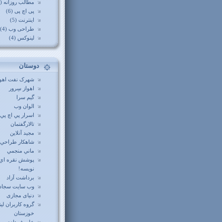
مطالب روزانه (12)
پی اچ پی (6)
اینترنت (5)
طراحی وب (4)
لینوکس (4)
دوستان
شهرک نفت اهوا
اهواز سِرور
گيم سرا
الوان وب
اسرار پي اچ پي
تالارگفتمان
مجید آنلاین
شاهکار طراحي
ماني منجمي
پوشش نقره اي
نويسه!
برداشت آزاد
وب سايت سجاد
دنیای مجازی
گروه کاربران ل
خوزستان