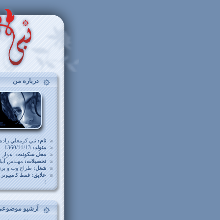
درباره من
نام:
نبي کرمعلي زاده
متولد:
1360/11/13
محل سکونت:
اهواز
تحصيلات:
مهندس آبيا
شغل:
طراح وب و برن
علايق:
فقط کامپيوتر و
!
آرشیو موضوعی