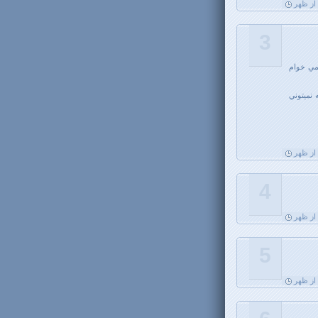
3
 مي خوام
نميتوني
4
5