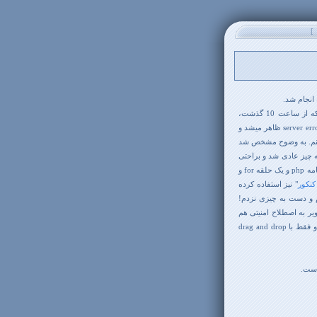
]
انجام شد.
درست تا قبل از تاریخ آغاز مسابقه همه چیز خوب بود. اما درست از لحظه ای که از ساعت 10 گذشت،
سرعت سایت به طرز فوق العاده عجیبی افت پیدا کرد و در زمان ثبت مرتباً پیغام server error ظاهر میشد و
کنم. به وضوح مشخص شد
 چیز عادی شد و براحتی
در کمتر از یک ساعت چند هزار شماره ثبت کردم! اشتباه نشه! بیکار نبودم! با یه برنامه php و یک حلقه for و
کنکور
" نیز استفاده کرده
و دست به چیزی نزدم!
یر به اصطلاح امنیتی هم
مثل آب خوردن دور زدم!!! قابل توجه net. کارهایی که با wizard های studio .net و فقط با drag and drop
است.