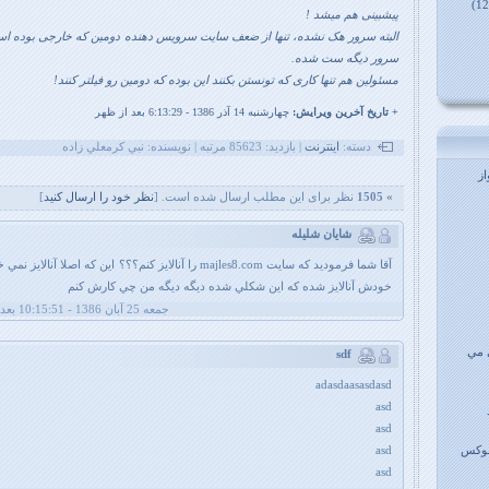
پیشبینی هم میشد !
سرور دیگه ست شده.
مسئولین هم تنها کاری که تونستن بکنند این بوده که دومین رو فیلتر کنند!
+ تاريخ آخرين ويرايش:
چهارشنبه 14 آذر 1386 - 6:13:29 بعد از ظهر
دسته:
اینترنت
| بازديد: 85623 مرتبه | نويسنده: نبي کرمعلي زاده
ز
» 1505
نظر برای این مطلب ارسال شده است. [
نظر خود را ارسال کنيد
]
شایان شلیله
آقا شما فرموديد كه سايت majles8.com را آنالايز كنم؟؟؟ اين كه اصلا آنالاي
خودش آنالايز شده كه اين شكلي شده ديگه ديگه من چي كارش كنم
جمعه 25 آبان 1386 - 10:15:51 بعد از ظهر
 مي
sdf
adasdaasasdasd
asd
asd
ینوکس
asd
asd