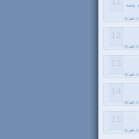
11
family 
12
13
14
15